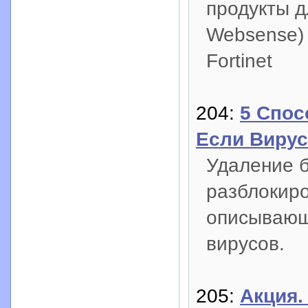
продукты д
Websense)
Fortinet
204:
5 Спос
Если Вирус
Удаление б
разблокиро
описывающ
вирусов.
205:
Акция.