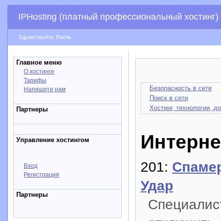
IPHosting (платный профессиональный хостинг)
Здравствуйте,
Гость
Главное меню
О хостинге
Тарифы
Безопасность в сети
Напишите нам
Поиск в сети
Хостинг, технологии, д
Партнеры
Интерне
Управление хостингом
201:
Спаме
Вход
Регистрация
Удар
Партнеры
Специалис