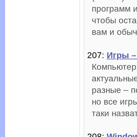
программ и
чтобы оста
вам и обы
207:
Игры –
Компьютерн
актуальные
разные – п
но все игр
таки назва
208:
Windo