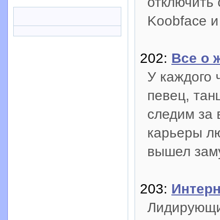
отключить 
Koobface и
202:
Все о 
У каждого 
певец, та
следим за 
карьеры лю
вышел заму
203:
Интерн
Лидирующи