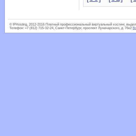
© IPHosting, 2012-2016 Платный профессиональный виртуальный хостинг, выдел
Телефон: +7 (812) 715-32-24, Санкт-Петербург, проспект Луначарского, д. 76к2
В