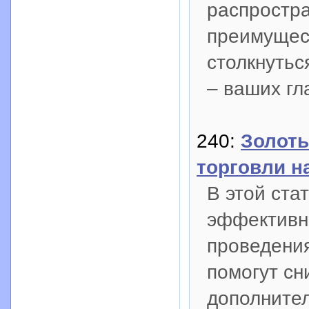
распростра
преимущест
столкнутьс
– ваших гл
240:
Золоты
торговли н
В этой ста
эффективн
проведения
помогут сн
дополните