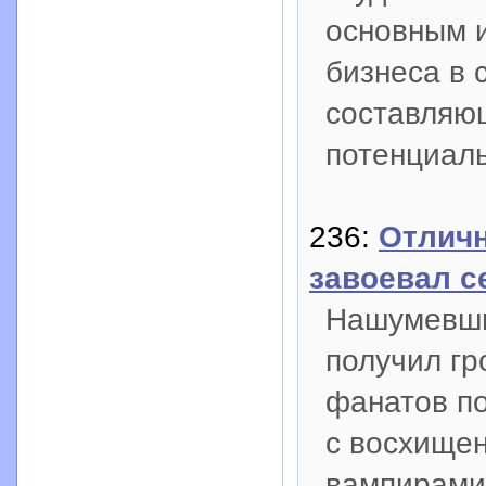
основным 
бизнеса в 
составляющ
потенциал
236:
Отличн
завоевал с
Нашумевши
получил г
фанатов по
с восхищен
вампирами