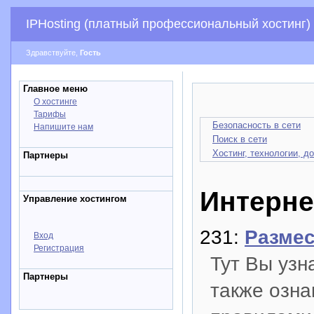
IPHosting (платный профессиональный хостинг)
Здравствуйте,
Гость
Главное меню
О хостинге
Тарифы
Безопасность в сети
Напишите нам
Поиск в сети
Хостинг, технологии, д
Партнеры
Интерне
Управление хостингом
231:
Размес
Вход
Регистрация
Тут Вы узн
Партнеры
также озна