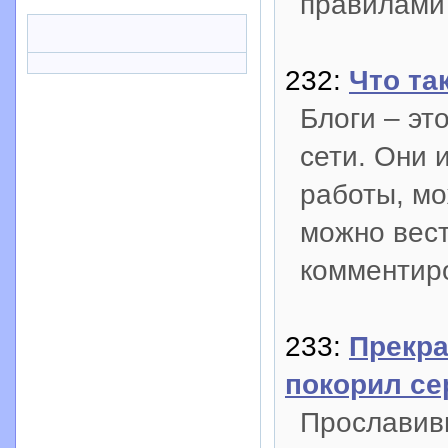
правилами
232:
Что та
Блоги – эт
сети. Они 
работы, мо
можно вест
комментиро
233:
Прекра
покорил се
Прославив