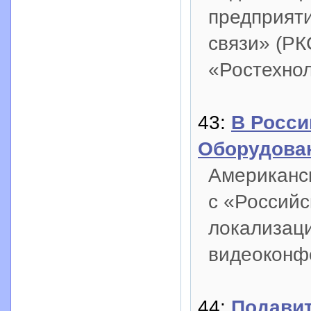
предприяти
связи» (РК
«Ростехнол
43:
В Росси
Оборудова
Американс
с «Российс
локализаци
видеоконф
44:
Подавит