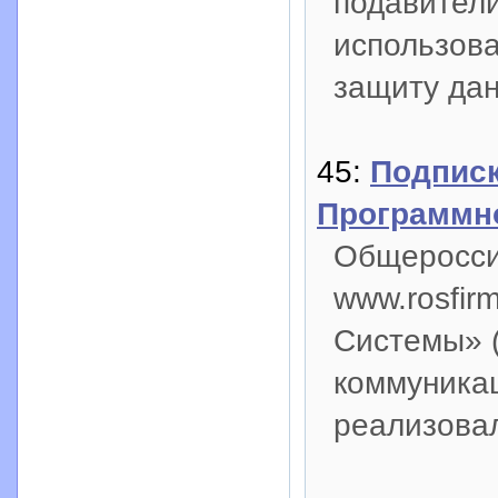
подавители
использова
защиту дан
45:
Подпис
Программно
Общеросси
www.rosfir
Системы» (
коммуникац
реализова