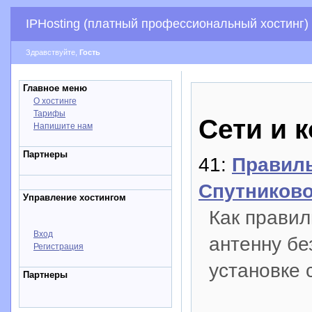
IPHosting (платный профессиональный хостинг)
Здравствуйте,
Гость
Главное меню
О хостинге
Тарифы
Сети и 
Напишите нам
Партнеры
41:
Правиль
Спутников
Управление хостингом
Как правил
Вход
антенну б
Регистрация
установке 
Партнеры