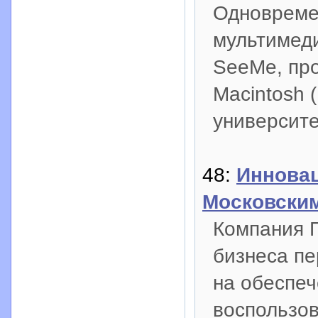
Одновреме
мультимеди
SeeMe, пр
Macintosh 
университе
48:
Инновац
Московски
Компания 
бизнеса п
на обеспеч
воспользо