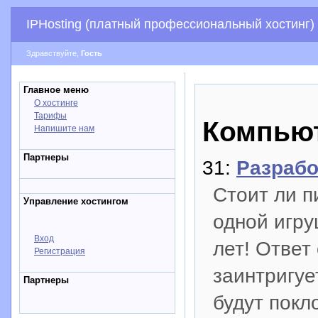
IPHosting (платный профессиональный хостинг)
Здравствуйте,
Гость
Главное меню
О хостинге
Тарифы
Компью
Напишите нам
Партнеры
31:
Разрабо
Стоит ли п
Управление хостингом
одной игру
Вход
лет! Ответ
Регистрация
заинтригуе
Партнеры
будут покл