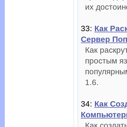
их достоин
33:
Как Рас
Сервер По
Как раскру
простым яз
популярным
1.6.
34:
Как Соз
Компьютерн
Как создат