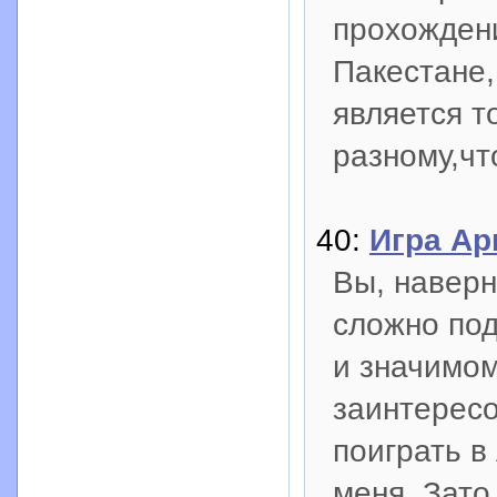
прохожден
Пакестане,
является т
разному,чт
40:
Игра Ар
Вы, наверн
сложно под
и значимом
заинтересо
поиграть в
меня. Зато