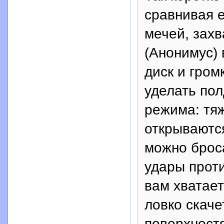
сравнивая е
мечей, захв
(Анонимус) 
диск и гром
уделать по
режима: тяж
открываютс
можно броса
удары прот
вам хватает
ловко скаче
поверхност