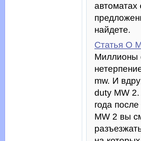
автоматах 
предложени
найдете.
Статья О M
Миллионы ф
нетерпени
mw. И вдру
duty MW 2.
года после
MW 2 вы см
разъезжать
на которых