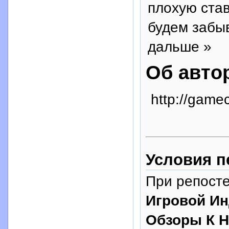
плохую став
будем забыв
дальше »
Об авто
http://game
Условия п
При репосте
Игровой Ин
Обзоры К Н