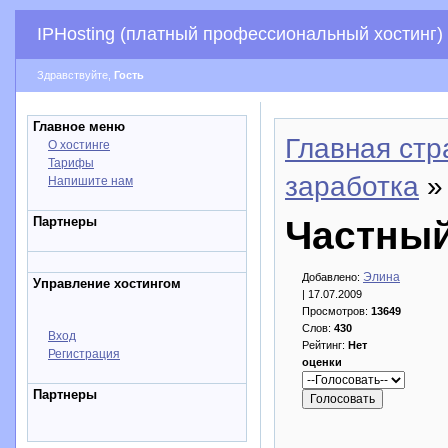
IPHosting (платный профессиональный хостинг)
Здравствуйте,
Гость
Главное меню
Главная стр
О хостинге
Тарифы
заработка
»
Напишите нам
Партнеры
Частный
Элина
Добавлено:
Управление хостингом
| 17.07.2009
Просмотров:
13649
Слов:
430
Вход
Рейтинг:
Нет
Регистрация
оценки
Партнеры