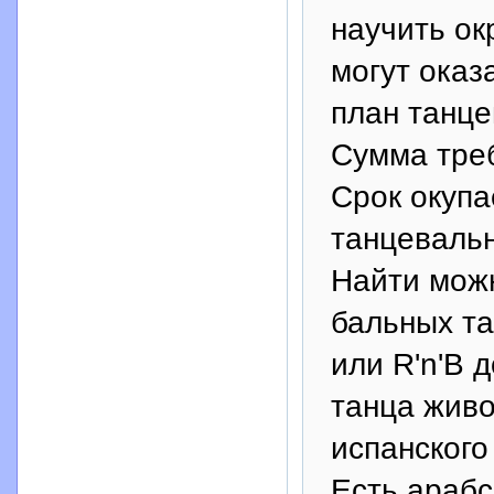
научить ок
могут оказ
план танце
Сумма треб
Срок окупа
танцевальн
Найти можн
бальных та
или R'n'B 
танца живо
испанского
Есть арабс