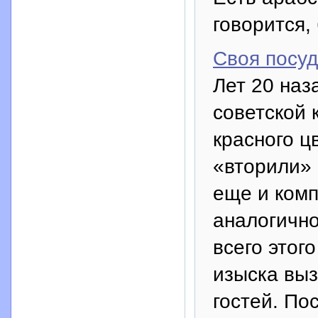
говорится,
Своя посуд
Лет 20 наз
советской 
красного ц
«вторили» 
еще и ком
аналогично
всего этог
изыска выз
гостей. По