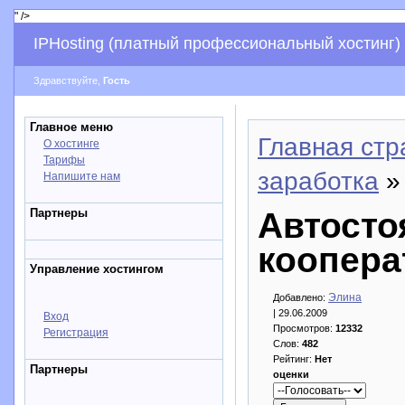
" />
IPHosting (платный профессиональный хостинг)
Здравствуйте,
Гость
Главное меню
Главная стр
О хостинге
Тарифы
заработка
»
Напишите нам
Партнеры
Автосто
коопера
Управление хостингом
Элина
Добавлено:
| 29.06.2009
Вход
Просмотров:
12332
Регистрация
Слов:
482
Рейтинг:
Нет
Партнеры
оценки