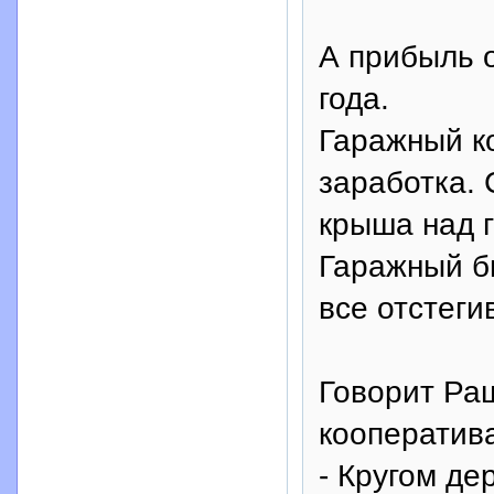
А прибыль о
года.
Гаражный к
заработка.
крыша над г
Гаражный би
все отстеги
Говорит Ра
кооператива
- Кругом де