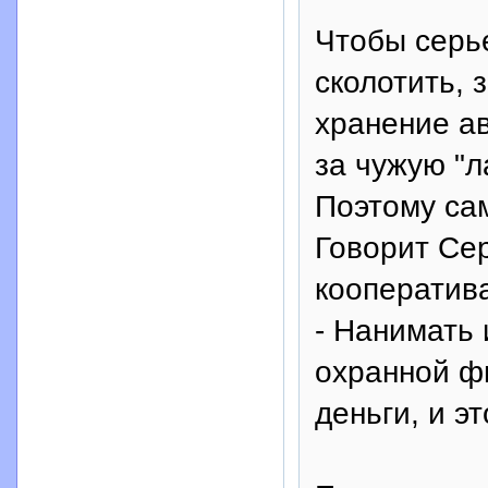
Чтобы серь
сколотить, 
хранение ав
за чужую "л
Поэтому сам
Говорит Сер
кооператива
- Нанимать 
охранной фи
деньги, и э