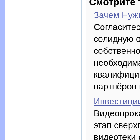
Смотрите 
Зачем Нуж
Согласитес
солидную о
собственно
необходима
квалифици
партнёров
Инвестиции
Видеопрока
этап сверх
видеотеки 