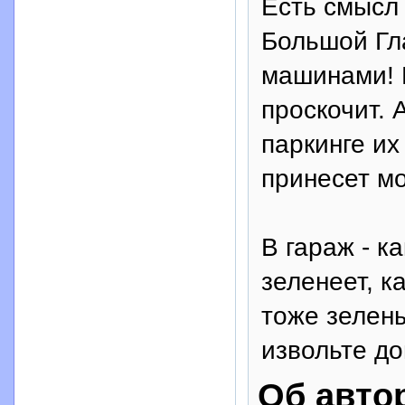
Есть смысл
Большой Гла
машинами! 
проскочит. 
паркинге их
принесет мо
В гараж - к
зеленеет, к
тоже зелены
извольте до
Об авто