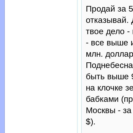
Продай за 5
отказывай. 
твое дело -
- все выше 
млн. доллар
Поднебесная
быть выше 9
на клочке з
бабками (п
Москвы - за
$).