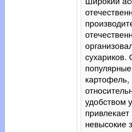
Широкий асс
отечествен
производит
отечествен
организовал
сухариков.
популярные 
картофель, 
относитель
удобством 
привлекает 
невысокие 