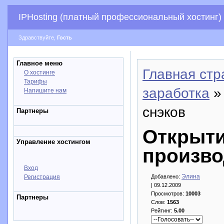
IPHosting (платный профессиональный хостинг)
Здравствуйте,
Гость
Главное меню
Главная стр
О хостинге
Тарифы
заработка
»
Напишите нам
снэков
Партнеры
Открыти
Управление хостингом
произво
Вход
Элина
Регистрация
Добавлено:
| 09.12.2009
Просмотров:
10003
Партнеры
Слов:
1563
Рейтинг:
5.00