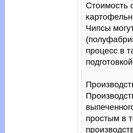
Стоимость 
картофельны
Чипсы могут
(полуфабрик
процесс в т
подготовко
Производст
Производств
выпеченног
простым в т
производств