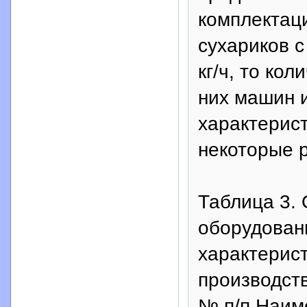
комплектаци
сухариков с
кг/ч, то ко
них машин и
характерис
некоторые р
Таблица 3.
оборудован
характерис
производств
№ п/п Наим