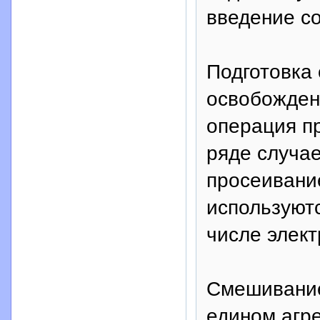
введение со
Подготовка 
освобожден
операция п
ряде случа
просеивани
используютс
числе элек
Смешивание
едином агре