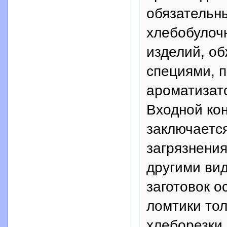
обязательны
хлебобулоч
изделий, об
специями, 
ароматизат
Входной ко
заключается
загрязнени
другими ви
заготовок о
ломтики то
хлеборезки 