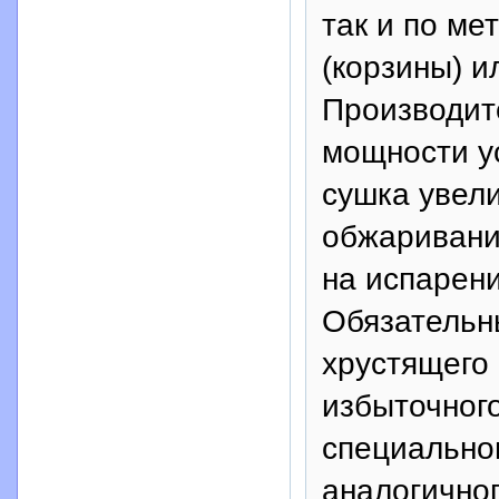
так и по ме
(корзины) и
Производите
мощности ус
сушка увел
обжаривании
на испарени
Обязательн
хрустящего 
избыточного
специально
аналогичног