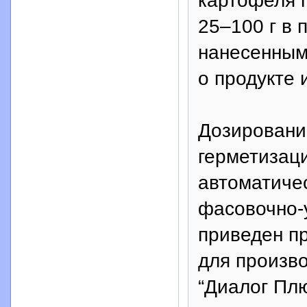
картофеля п
25–100 г в 
нанесенным
о продукте 
Дозирование
герметизац
автоматиче
фасовочно-
приведен п
для произв
“Диалог Плю