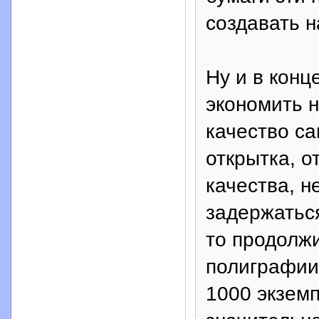
создавать н
Ну и в конц
экономить 
качество са
открытка, о
качества, н
задержаться
то продолж
полиграфии,
1000 экземп