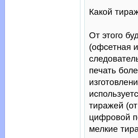
Какой тира
От этого бу
(офсетная и
следователь
печать бол
изготовлени
используетс
тиражей (о
цифровой пе
мелкие тир