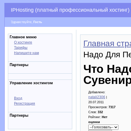
IPHosting (платный профессиональный хостинг)
Здравствуйте,
Гость
Главное меню
Главная стр
О хостинге
Тарифы
Надо Для П
Напишите нам
Партнеры
Что Над
Сувени
Управление хостингом
Добавлено:
natali2306
|
Вход
20.07.2011
Регистрация
Просмотров:
7317
Слов:
332
Партнеры
Рейтинг:
Нет
оценки