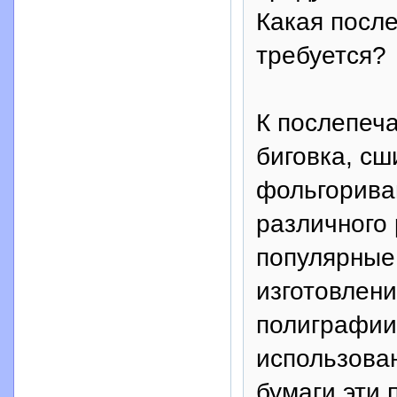
Какая посл
требуется?
К послепеча
биговка, сш
фольгориван
различного
популярные
изготовлен
полиграфии
использова
бумаги эти