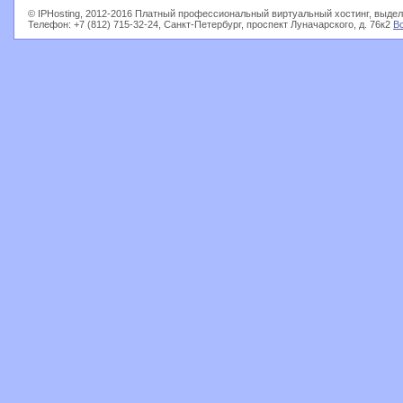
© IPHosting, 2012-2016 Платный профессиональный виртуальный хостинг, выдел
Телефон: +7 (812) 715-32-24, Санкт-Петербург, проспект Луначарского, д. 76к2
В