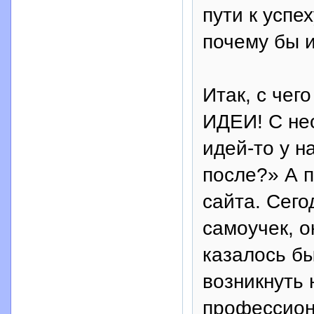
пути к успе
почему бы и
Итак, с чег
ИДЕИ! С не
идей-то у на
после?» А п
сайта. Сег
самоучек, о
казалось бы
возникнуть 
профессиона