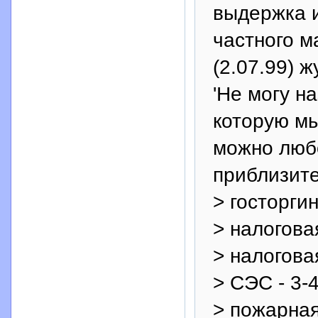
выдержка и
частного м
(2.07.99) 
'Не могу н
которую мы
можно люб
приблизите
> госторгин
> налогова
> налогова
> СЭС - 3-
> пожарная