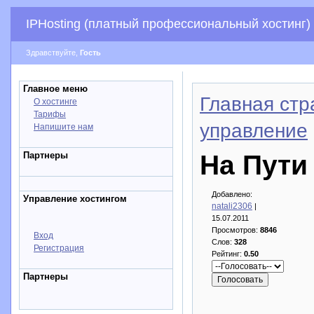
IPHosting (платный профессиональный хостинг)
Здравствуйте,
Гость
Главное меню
Главная стр
О хостинге
Тарифы
управление
Напишите нам
Партнеры
На Пути
Добавлено:
Управление хостингом
natali2306
|
15.07.2011
Просмотров:
8846
Вход
Слов:
328
Регистрация
Рейтинг:
0.50
Партнеры