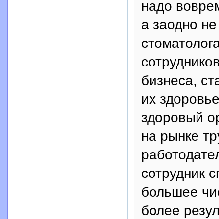
надо воврем
а заодно н
стоматолог
сотруднико
бизнеса, ст
их здоровье
здоровый ор
на рынке тр
работодате
сотрудник 
большее чис
более резул