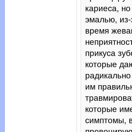
кариеса, но
эмалью, из-
время жеван
неприятнос
прикуса зуб
которые да
радикально
им правиль
травмироват
которые им
симптомы, 
провоцирую