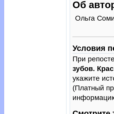
Об авто
Ольга Сом
Условия п
При репосте
зубов. Кра
укажите исто
(Платный п
информацию
Смотрите 