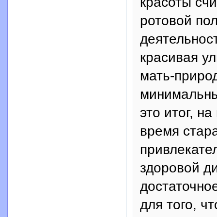
красоты счи
ротовой пол
деятельност
красивая ул
мать-природ
минимальных
это итог, н
время стара
привлекате
здоровой ди
достаточное
для того, ч