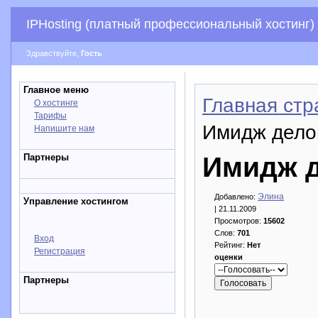
IPHosting (платный профессиональный хостинг)
Здравствуйте,
Гость
Главное меню
Главная стр
О хостинге
Тарифы
Имидж дело
Напишите нам
Партнеры
Имидж 
Элина
Добавлено:
Управление хостингом
| 21.11.2009
Просмотров:
15602
Слов:
701
Вход
Рейтинг:
Нет
Регистрация
оценки
Партнеры