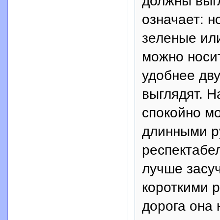
должны выг
означает: н
зеленые ил
можно носит
удобнее дву
выглядят. Н
спокойно мо
длинными р
респектабел
лучше засуч
короткими р
дорога она 