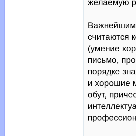
желаемую р
Важнейшими
считаются 
(умение хо
письмо, про
порядке зн
и хорошие м
обут, приче
интеллекту
профессион