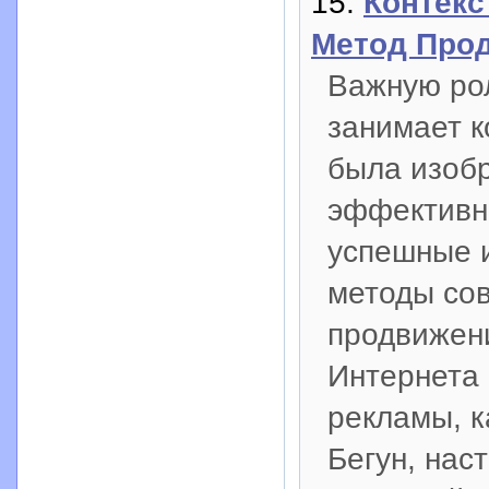
15:
Контекс
Метод Про
Важную ро
занимает к
была изобр
эффективно
успешные 
методы со
продвижени
Интернета 
рекламы, к
Бегун, на