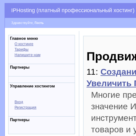
IPHosting (платный профессиональный хостинг)
Здравствуйте,
Гость
Главное меню
О хостинге
Тарифы
Продвиж
Напишите нам
Партнеры
11:
Создани
Увеличить
Управление хостингом
Многие пр
Вход
значение И
Регистрация
инструмен
Партнеры
товаров и у