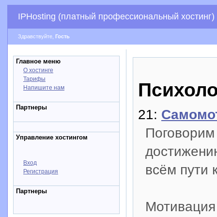
IPHosting (платный профессиональный хостинг)
Здравствуйте,
Гость
Главное меню
О хостинге
Тарифы
Психоло
Напишите нам
Партнеры
21:
Самомот
Поговорим 
Управление хостингом
достижению
Вход
всём пути к
Регистрация
Партнеры
Мотивация