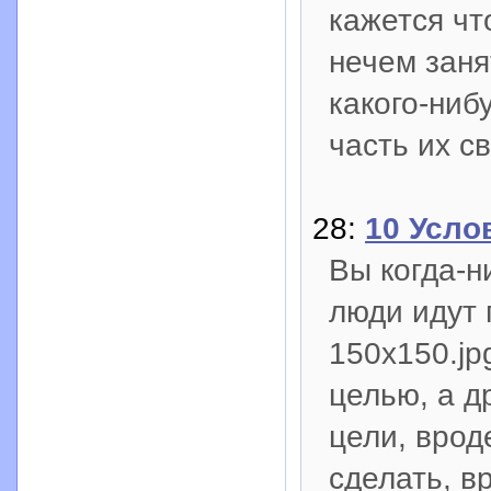
кажется чт
нечем заня
какого-ниб
часть их с
28:
10 Усло
Вы когда-н
люди идут п
150x150.jp
целью, а д
цели, врод
сделать, в