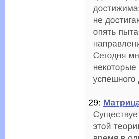
достижимая
не достига
опять пыта
направлени
Сегодня мн
некоторые 
успешного 
29:
Матриц
Существуе
этой теори
время в од