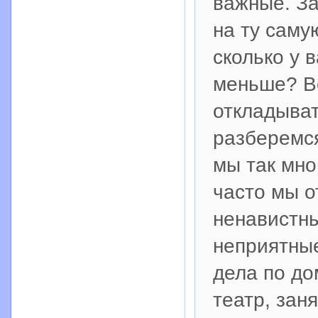
важные. За
на ту саму
сколько у 
меньше? Во
откладыват
разберемся
мы так мно
часто мы о
ненавистны
неприятны
дела по до
театр, зан