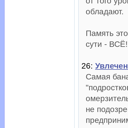
от того ур
обладают.
Память это
сути - ВСЁ!
26:
Увлечен
Самая бана
"подростко
омерзитель
не подозре
предприним