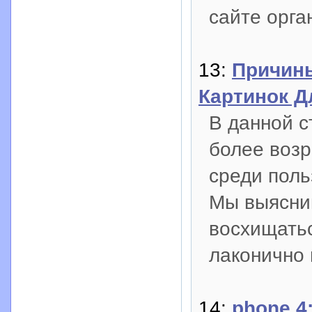
сайте орга
13:
Причин
Картинок 
В данной с
более воз
среди пол
Мы выясни
восхищатьс
лаконично 
14:
phone 4