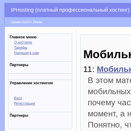
IPHosting (платный профессиональный хостинг)
Здравствуйте,
Гость
Главное меню
О хостинге
Тарифы
Мобильн
Напишите нам
Партнеры
11:
Мобильн
В этом мат
Управление хостингом
мобильных 
Вход
почему час
Регистрация
момент, а 
Партнеры
Понятно, ч