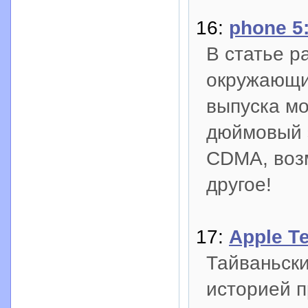
16:
phone 5
В статье р
окружающи
выпуска мо
дюймовый э
CDMA, воз
другое!
17:
Apple Т
Тайваньски
историей п