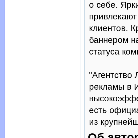
о себе. Ярк
привлекают
клиентов. К
баннером на
статуса ком
"Агентство
рекламы в 
высокоэффек
есть официа
из крупней
Об авто