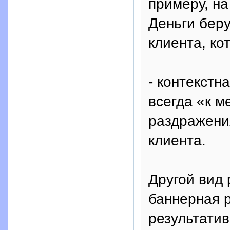
примеру, н
Деньги берут
клиента, ко
- контекстн
всегда «к м
раздражени
клиента.
Другой вид 
баннерная р
результати