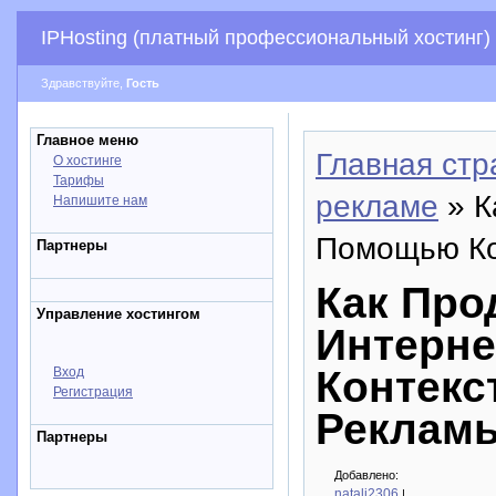
IPHosting (платный профессиональный хостинг)
Здравствуйте,
Гость
Главное меню
Главная стр
О хостинге
Тарифы
рекламе
» К
Напишите нам
Помощью Ко
Партнеры
Как Про
Управление хостингом
Интерн
Контекс
Вход
Регистрация
Реклам
Партнеры
Добавлено:
natali2306
|