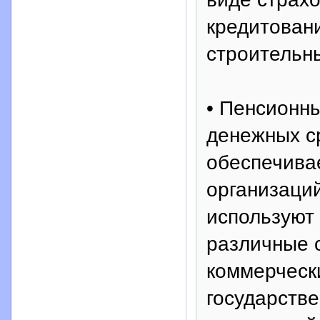
кредитован
строительн
• Пенсионн
денежных ср
обеспечива
организаци
используют 
различные 
коммерческ
государств