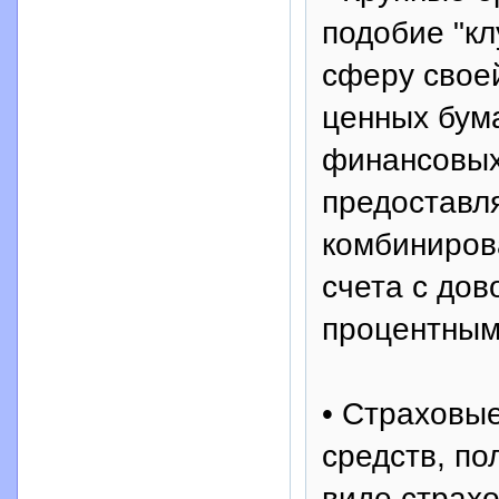
подобие "кл
сферу свое
ценных бума
финансовых 
предоставл
комбиниров
счета с до
процентным
• Страховы
средств, по
виде страхо