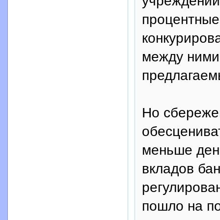
учреждений
процентные
конкурирова
между ними
предлагаемы
Но сбереже
обесцениват
меньше ден
вкладов ба
регулирован
пошло на п