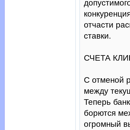
допустимого
конкуренци
отчасти ра
ставки.
СЧЕТА КЛИ
С отменой 
между теку
Теперь банк
борются меж
огромный в