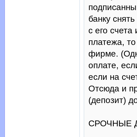
подписанный
банку снят
с его счета
платежа, то
фирме. (Одн
оплате, есл
если на сче
Отсюда и п
(депозит) д
СРОЧНЫЕ 