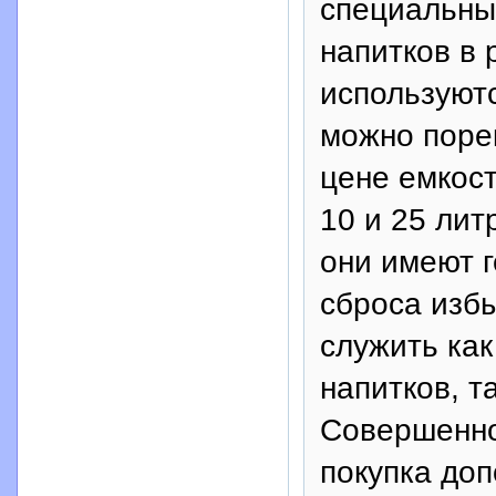
специальны
напитков в
используютс
можно поре
цене емкос
10 и 25 лит
они имеют 
сброса избы
служить ка
напитков, т
Совершенно
покупка доп