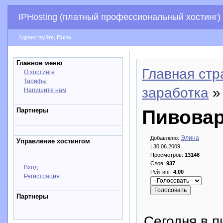
IPHosting (платный профессиональный хостинг)
Здравствуйте,
Гость
Главное меню
Главная стр
О хостинге
Тарифы
заработка
» 
Напишите нам
Партнеры
Пивовар
Элина
Добавлено:
Управление хостингом
| 30.06.2009
Просмотров:
13146
Слов:
937
Вход
Рейтинг:
4.00
Регистрация
Партнеры
Сегодня в п