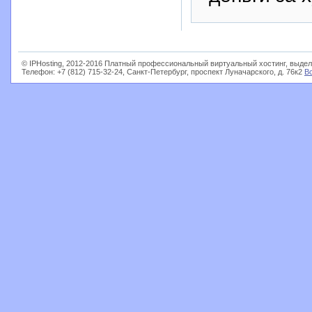
© IPHosting, 2012-2016 Платный профессиональный виртуальный хостинг, выдел
Телефон: +7 (812) 715-32-24, Санкт-Петербург, проспект Луначарского, д. 76к2
В