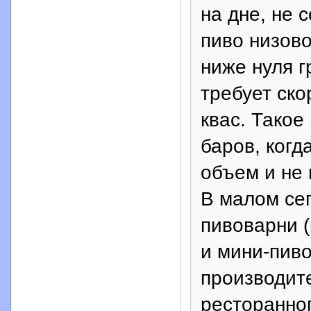
на дне, не 
пиво низово
ниже нуля г
требует ск
квас. Такое
баров, ког
объем и не 
В малом сег
пивоварни (
и мини-пиво
производите
ресторанног