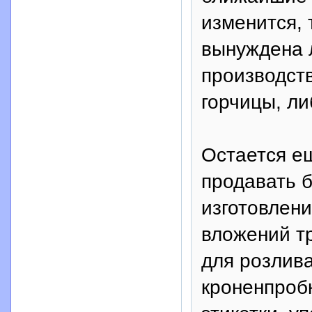
изменится, 
вынуждена 
производств
горчицы, ли
Остается ещ
продавать б
изготовлен
вложений т
для розлива
кроненпроб