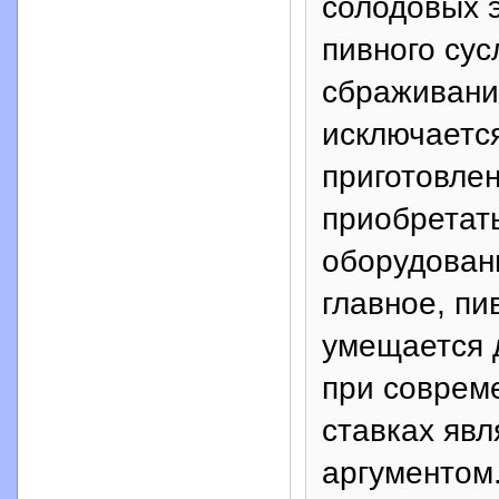
солодовых э
пивного сус
сбраживани
исключается
приготовлен
приобретат
оборудован
главное, п
умещается 
при соврем
ставках яв
аргументом