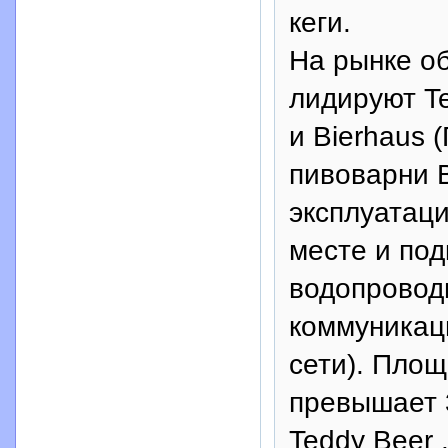
кеги.
На рынке о
лидируют T
и Bierhaus 
пивоварни B
эксплуатаци
месте и по
водопровод
коммуникац
сети). Площ
превышает 3
Teddy Beer 