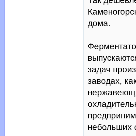
Так дешевле
Каменогорск
дома.
Ферментатор
выпускаютс
задач произ
заводах, ка
нержавеюще
охладитель
предпринима
небольших 