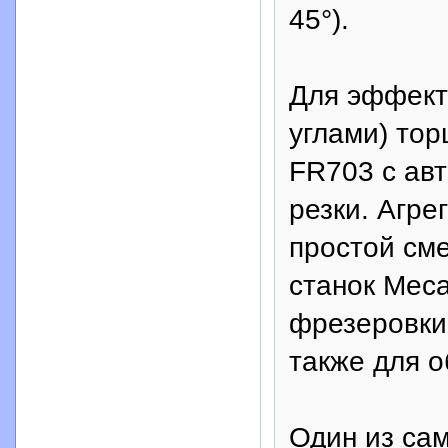
45°).
Для эффект
углами) тор
FR703 с ав
резки. Агре
простой см
станок Mec
фрезеровки 
также для 
Один из са