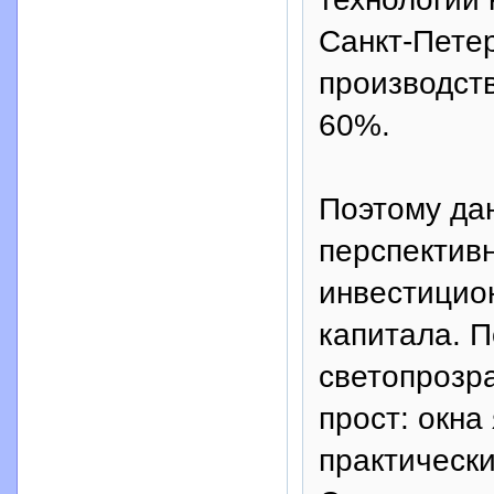
Санкт-Петер
производст
60%.
Поэтому дан
перспектив
инвестицио
капитала. 
светопрозр
прост: окн
практически