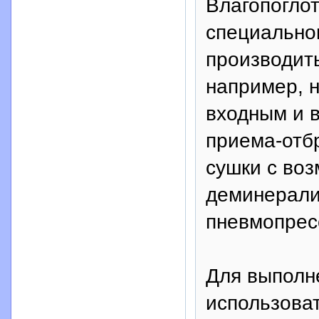
Влагопогло
специальног
производит
например, 
входным и 
приема-отб
сушки с во
деминерализ
пневмопрес
Для выполн
использоват