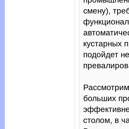
смену), тр
функционал
автоматиче
кустарных п
подойдет н
превалирова
Рассмотрим
больших про
эффективне
столом, в ч