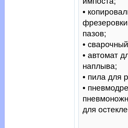
импоста;
• копирова
фрезеровки
пазов;
• сварочный
• автомат д
наплыва;
• пила для 
• пневмодр
пневмоножн
для остекле