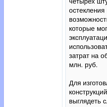
четырех шту
остекления 
возможность
которые мог
эксплуатац
использова
затрат на о
млн. руб.
Для изгото
конструкци
выглядеть 