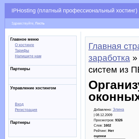
IPHosting (платный профессиональный хостинг)
Здравствуйте,
Гость
Главное меню
Главная стр
О хостинге
Тарифы
заработка
»
Напишите нам
систем из 
Партнеры
Организ
Управление хостингом
оконных
Вход
Элина
Регистрация
Добавлено:
| 08.12.2009
Просмотров:
9326
Партнеры
Слов:
1602
Рейтинг:
Нет
оценки