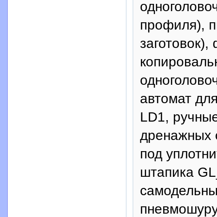
одноголово
профиля), п
заготовок),
копироваль
одноголовоч
автомат для
LD1, ручны
дренажных 
под уплотни
штапика GL
самодельны
пневмошуру