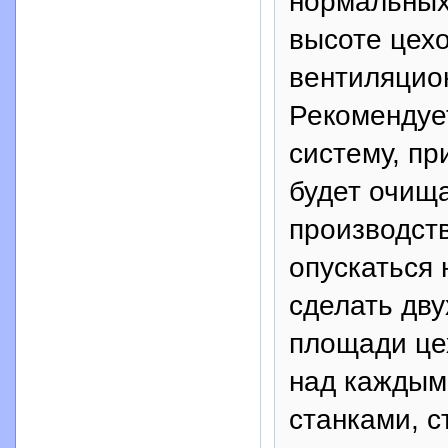
нормальных
высоте цех
вентиляцио
Рекомендуе
систему, пр
будет очища
производст
опускаться
сделать дву
площади цех
над каждым
станками, с