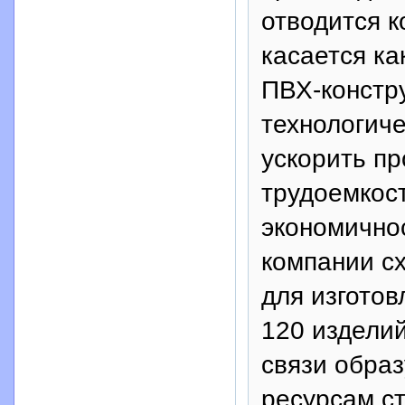
отводится к
касается ка
ПВХ-констр
технологич
ускорить пр
трудоемкост
экономичнос
компании с
для изготов
120 изделий
связи обра
ресурсам ст