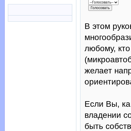
В этом рук
многообраз
любому, кт
(микроавтоб
желает напр
ориентиров
Если Вы, ка
владении со
быть собств