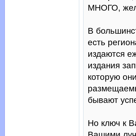
МНОГО, жел
В большинс
есть регион
издаются еж
издания зап
которую они
размещаемы
бывают усп
Но ключ к 
Вашими луч