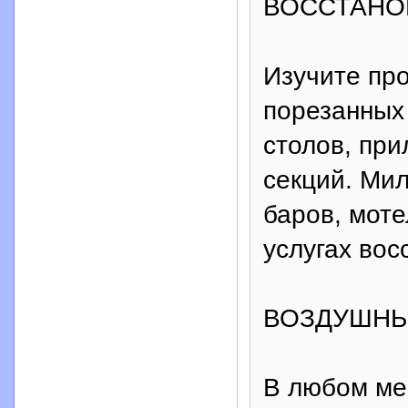
ВОССТАНО
Изучите пр
порезанных
столов, при
секций. Мил
баров, моте
услугах вос
ВОЗДУШН
В любом м