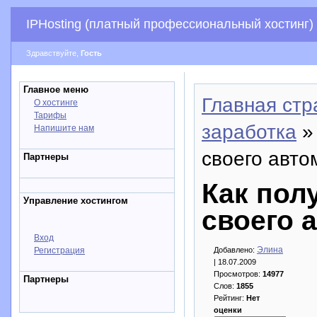
IPHosting (платный профессиональный хостинг)
Здравствуйте,
Гость
Главное меню
Главная стр
О хостинге
Тарифы
заработка
»
Напишите нам
своего авто
Партнеры
Как пол
Управление хостингом
своего 
Вход
Элина
Регистрация
Добавлено:
| 18.07.2009
Просмотров:
14977
Партнеры
Слов:
1855
Рейтинг:
Нет
оценки