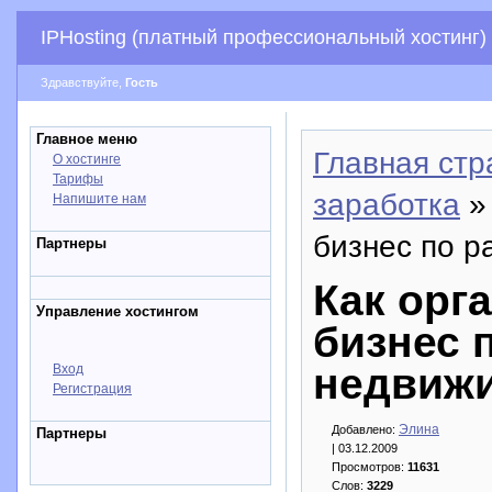
IPHosting (платный профессиональный хостинг)
Здравствуйте,
Гость
Главное меню
Главная стр
О хостинге
Тарифы
заработка
»
Напишите нам
бизнес по р
Партнеры
Как орг
Управление хостингом
бизнес 
недвиж
Вход
Регистрация
Элина
Добавлено:
Партнеры
| 03.12.2009
Просмотров:
11631
Слов:
3229