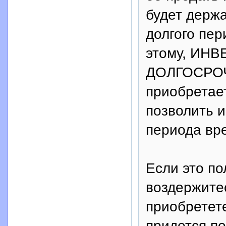
будет держа
долгого пе
этому, ИНВ
ДОЛГОСРОЧ
приобретает
позволить и
периода вр
Если это по
воздержитес
приобретет
придется п