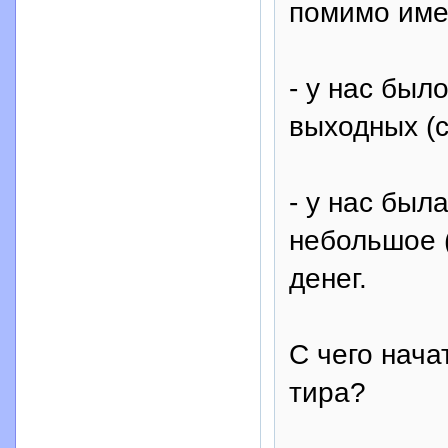
помимо име
- у нас был
выходных (с
- у нас был
небольшое (
денег.
С чего нача
тира?