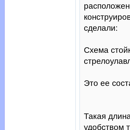
расположен
конструиров
сделали:
Схема стой
стрелоулав
Это ее сост
Такая длин
удобством 