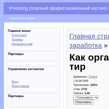
IPHosting (платный профессиональный хостинг)
Здравствуйте,
Гость
Главное меню
Главная стр
О хостинге
Тарифы
заработка
» 
Напишите нам
Партнеры
Как орг
тир
Управление хостингом
Элина
Добавлено:
| 26.06.2009
Вход
Просмотров:
15571
Регистрация
Слов:
2732
Рейтинг:
5.00
Партнеры