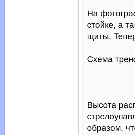
На фотограф
стойке, а т
щиты. Тепер
Схема трен
Высота рас
стрелоулав
образом, чт