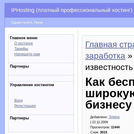
IPHosting (платный профессиональный хостинг)
Здравствуйте,
Гость
Главное меню
Главная стр
О хостинге
Тарифы
заработка
»
Напишите нам
известность
Партнеры
Как бес
Управление хостингом
широкую
бизнесу
Вход
Регистрация
Элина
Добавлено:
Партнеры
| 22.11.2009
Просмотров:
11444
Слов:
3019