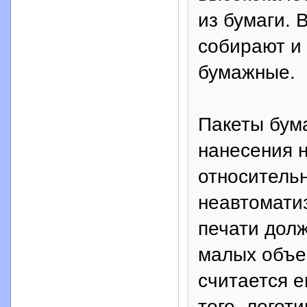
из бумаги. 
собирают и
бумажные.
Пакеты бум
нанесения н
относитель
неавтоматиз
печати дол
малых объе
считается е
того, логот