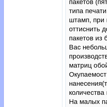
пакетов (пя
типа печати
штамп, при
оттиснить 
пакетов из 
Вас небольш
производст
матриц обой
Окупаемост
нанесения(т
количества 
На малых п