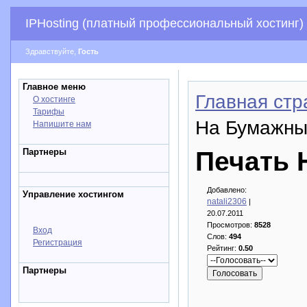
IPHosting (платный профессиональный хостинг)
Здравствуйте,
Гость
Главное меню
Главная стр
О хостинге
Тарифы
На Бумажны
Напишите нам
Партнеры
Печать 
Добавлено:
Управление хостингом
natali2306
|
20.07.2011
Просмотров:
8528
Вход
Слов:
494
Регистрация
Рейтинг:
0.50
Партнеры