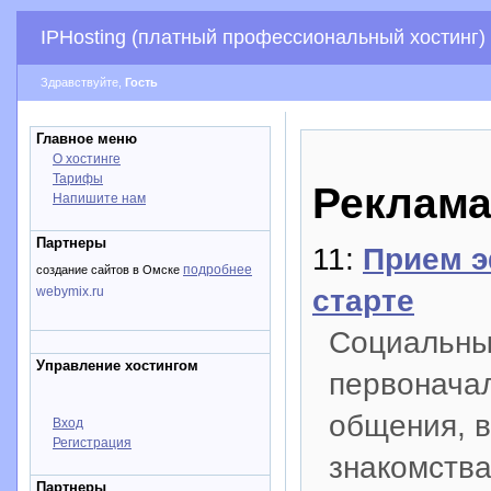
IPHosting (платный профессиональный хостинг)
Здравствуйте,
Гость
Главное меню
О хостинге
Тарифы
Реклам
Напишите нам
Партнеры
11:
Прием э
подробнее
создание сайтов в Омске
старте
webymix.ru
Социальные
Управление хостингом
первонача
общения, в
Вход
Регистрация
знакомств
Партнеры