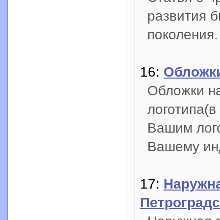
развития б
поколения.
16:
Обложк
Обложки на
логотипа(в
Вашим лого
Вашему ин
17:
Наружна
Петроградс