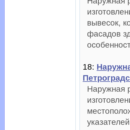
Наружная р
изготовлен
вывесок, к
фасадов зд
особеннос
18:
Наружна
Петроградс
Наружная р
изготовлен
местополож
указателей