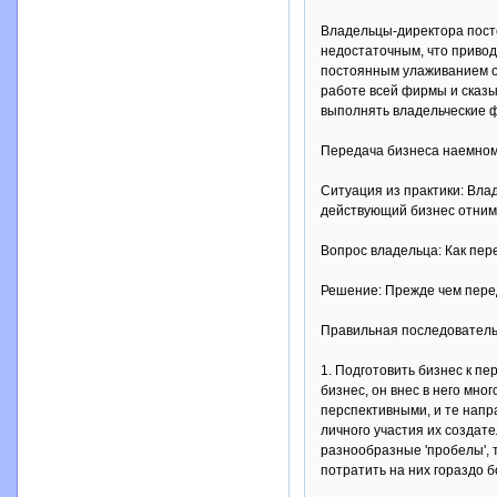
Владельцы-директора посто
недостаточным, что привод
постоянным улаживанием о
работе всей фирмы и сказы
выполнять владельческие ф
Передача бизнеса наемном
Ситуация из практики: Вла
действующий бизнес отнима
Вопрос владельца: Как пер
Решение: Прежде чем перед
Правильная последователь
1. Подготовить бизнес к п
бизнес, он внес в него мно
перспективными, и те напр
личного участия их создате
разнообразные 'пробелы', 
потратить на них гораздо 