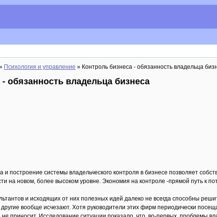
»
Психология и управление
» Контроль бизнеса - обязанность владельца биз
 - обязанность владельца бизнеса
 и построение системы владельческого контроля в бизнесе позволяет собст
ти на новом, более высоком уровне. Экономия на контроле -прямой путь к по
льтантов и исходящих от них полезных идей далеко не всегда способны реши
, другие вообще исчезают. Хотя руководители этих фирм периодически посе
 не приносит. Исследование ситуации показало, что, во-первых, проблемы вл