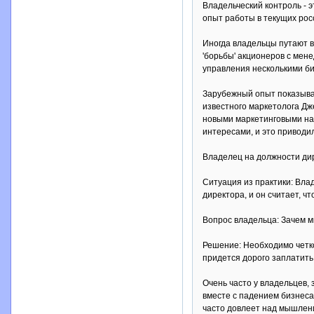
Владельческий контроль - 
опыт работы в текущих рос
Иногда владельцы путают в
'борьбы' акционеров с мен
управления несколькими би
Зарубежный опыт показывае
известного маркетолога Дже
новыми маркетинговыми на
интересами, и это приводи
Владелец на должности ди
Ситуация из практики: Вла
директора, и он считает, ч
Вопрос владельца: Зачем м
Решение: Необходимо четко
придется дорого заплатить
Очень часто у владельцев,
вместе с падением бизнеса
часто довлеет над мышлен