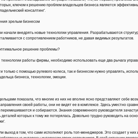
вторых, ключом к решению проблем владельцев бизнеса является эффективны
ладельческий консалтинг'.
ления зрелым бизнесом
ии начали внедрять новые технологии управления. Разрабатываются структу
о сталкивается с сопротивлением работников, не давая видимых результатов.
 оптимальное решение проблемы?
технологии работы фирмы, необходимо использовать еще два рычага управл
и только с помощью рулевого колеса, так и бизнесом нужно управлять, испол
адельца бизнеса, технологии, эмоции.
дельцами показала, что многие из них не вполне ясно представляют себе воз
правления своей работы, они не видят ее в комплексе. Здесь уместно сравнен
 перемешиваются и собираются. Знания современного руководителя зачастую
ь деталей которых к тому же потерялась. Довольно трудно руководить на осн
и'.
 выход в том, что сами исполняют роль топ-менеджеров. Это создает у них