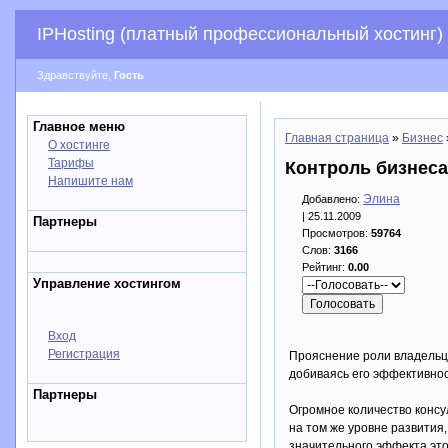
IPHosting (платный профессиональный хостинг)
Здравствуйте,
Гость
Главное меню
Главная страница
»
Бизнес
О хостинге
Тарифы
Контроль бизнеса
Напишите нам
Элина
Добавлено:
| 25.11.2009
Партнеры
Просмотров:
59764
Слов:
3166
Рейтинг:
0.00
Управление хостингом
Вход
Регистрация
Прояснение роли владельца
добиваясь его эффективнос
Партнеры
Огромное количество консу
на том же уровне развития
значительного эффекта это