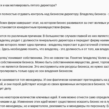
ти и как мотивировать пятого директора?
 полностью отдавать контроль над бизнесом директору. Владелец бизнеса - 
ских фирм завершает этап, на котором бизнес развивался за счет волевых ус
 становится конкурентным преимуществом фирмы.
ется по различным причинам. В большинстве случаев главной из них являетс
ладелец уходит с должности генерального директора и передает фирму наемн
нове которого лежит одна причина - владелец перестает в достаточной степен
 Здесь необходимо понять, что владелец - это должность и от того, как владе
елец' понимают собственника. Это не совсем так. Понятие 'владелец' более ш
собственником бизнеса. Можно быть собственником имущества, денег, торгово
е не является бизнесом. Это инструменты или ресурсы бизнеса; их нужно зас
нтролировать только одну из зон владения бизнесом.
 занимаются топ-менеджеры. И они фактически начинают претендовать на ро
й, и они порой действуют исходя из своих временных интересов в бизнесе. 
ит делу.
на некотором количестве ключевых идей. К ним можно отнести само определе
иками и др. Изменение этих идей может существенно исказить бизнес не в л
 топ-менеджеры, но и маркетологи, рекламисты и менеджеры по персоналу. Е