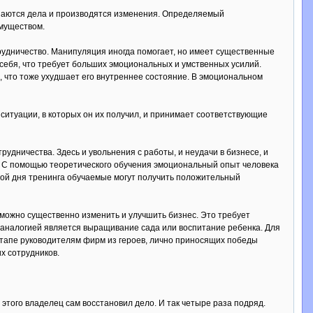
шаются дела и производятся изменения. Определяемый
муществом.
рудничество. Манипуляция иногда помогает, но имеет существенные
себя, что требует больших эмоциональных и умственных усилий.
, что тоже ухудшает его внутреннее состояние. В эмоциональном
 ситуации, в которых он их получил, и принимает соответствующие
дничества. Здесь и увольнения с работы, и неудачи в бизнесе, и
ь. С помощью теоретического обучения эмоциональный опыт человека
ной дня тренинга обучаемые могут получить положительный
 можно существенно изменить и улучшить бизнес. Это требует
й аналогией является выращивание сада или воспитание ребенка. Для
этапе руководителям фирм из героев, лично приносящих победы
х сотрудников.
 этого владелец сам восстановил дело. И так четыре раза подряд.