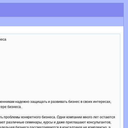
неса
венникам надежно защищать и развивать бизнес в своих интересах,
тере бизнеса.
ть проблемы конкретного бизнеса. Одни компании много лет остаются
щают различные семинары, курсы и даже приглашают консультантов,
адельцев бизнеса рассматриваются в консалтинге не комплексно, а