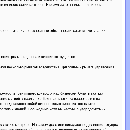
й владельческий контроль. В результате анализа появилось
ра организации, должностные обязанности, система мотивации
ения: роль владельца и эмоции сотрудников.
ьзуя несколько рычагов воздействия. Три главных рычага управления
можности позитивного контроля над бизнесом. Охватывая, как
ие с игрой в 'пазлы', где большая картинка разрезается на
 представляют собой именно такую смесь из нескольких
ове таких знаний. Необходимо хотя бы частично упорядочить их,
 иллюзию контроля. На самом деле они попадают под влияние текущих