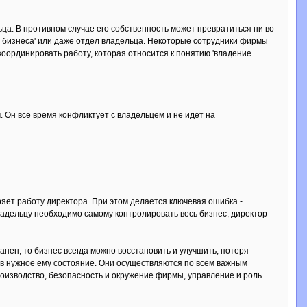
а. В противном случае его собственность может превратиться ни во
 бизнеса' или даже отдел владельца. Некоторые сотрудники фирмы
координировать работу, которая относится к понятию 'владение
. Он все время конфликтует с владельцем и не идет на
яет работу директора. При этом делается ключевая ошибка -
ладельцу необходимо самому контролировать весь бизнес, директор
ранен, то бизнес всегда можно восстановить и улучшить; потеря
а в нужное ему состояние. Они осуществляются по всем важным
роизводство, безопасность и окружение фирмы, управление и роль