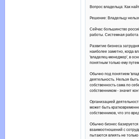
Вопрос владельца: Как най
Решение: Владельцу нельзя
Сейчас большинство россий
работы. Системная работа
Развитие бизнеса затрудня
наиболее заметно, когда в
'владелец-менеджер', в ос
понятным только ему путем.
Обычно под понятием 'влад
деятельность. Нельзя быть 
собственность сама по себ
собственником - значит ко
Организацией деятельности
может быть кратковременно
собственников, что это вред
Обычно бизнес базируется 
взаимоотношений с сотрудн
пытаются влиять не только