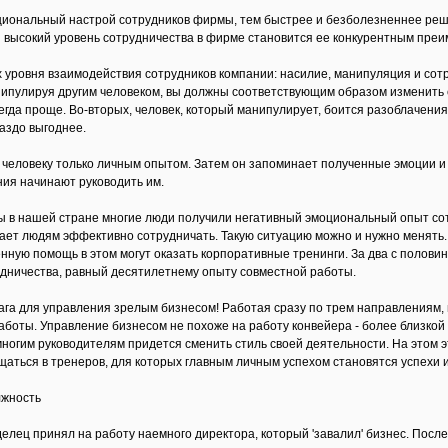
иональный настрой сотрудников фирмы, тем быстрее и безболезненнее ре
высокий уровень сотрудничества в фирме становится ее конкурентным преи
уровня взаимодействия сотрудников компании: насилие, манипуляция и сот
нипулируя другим человеком, вы должны соответствующим образом изменить 
егда проще. Во-вторых, человек, который манипулирует, боится разоблачения
аздо выгоднее.
ся человеку только личным опытом. Затем он запоминает полученные эмоции и
ия начинают руководить им.
ы в нашей стране многие люди получили негативный эмоциональный опыт сотру
шает людям эффективно сотрудничать. Такую ситуацию можно и нужно менят
нную помощь в этом могут оказать корпоративные тренинги. За два с полови
дничества, равный десятилетнему опыту совместной работы.
ага для управления зрелым бизнесом! Работая сразу по трем направлениям,
аботы. Управление бизнесом не похоже на работу конвейера - более близко
ногим руководителям придется сменить стиль своей деятельности. На этом 
аться в тренеров, для которых главным личным успехом становятся успехи и
лжность
елец принял на работу наемного директора, который 'завалил' бизнес. После