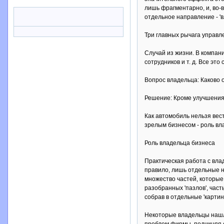
лишь фрагментарно, и, во-
отдельное направление - 'в
Три главных рычага управ
Случай из жизни. В компан
сотрудников и т. д. Все эт
Вопрос владельца: Каково
Решение: Кроме улучшения 
Как автомобиль нельзя вест
зрелым бизнесом - роль вл
Роль владельца бизнеса
Практическая работа с вла
правило, лишь отдельные на
множество частей, которые
разобранных 'пазлов', част
собрав в отдельные 'картинк
Некоторые владельцы нашли