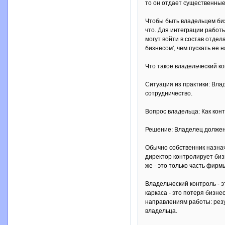
то он отдает существенные
Чтобы быть владельцем биз
что. Для интеграции работ
могут войти в состав отде
бизнесом', чем пускать ее н
Что такое владельческий к
Ситуация из практики: Вла
сотрудничество.
Вопрос владельца: Как конт
Решение: Владелец должен 
Обычно собственник назнач
директор контролирует биз
же - это только часть фирм
Владельческий контроль - э
каркаса - это потеря бизн
направлениям работы: резу
владельца.