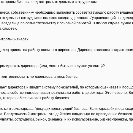
 стороны бизнеса под контроль отдельным сотрудникам.
неса, собственнику необходимо выполнять соответствующую работу владельц
ы отдельных сотрудников полезно создать должность 'управляющий владелец
ла владельца по совместительству с основной работой. В любом случае лучше 
а самотек.
онтроль бизнеса?
делец принял на работу наемного директора. Директор оказался с характером
ролировать директора (или, может быть, его лучше уволить)?
контролировать не директора, а весь бизнес.
ает директора и вводит систему показателей, по которым оценивает и поощр
нес, а собственник оценивает результаты работы директора. Это неверно. В
ы, которая обеспечивает работу бизнеса.
то контроль каркаса, 'несущих конструкций' бизнеса. Если каркас бизнеса сох
еса. Владельческий контроль - это действия владельца по приведению бизнес
льтаты, сотрудники, рынок, финансы и их использование, бизнес-проекты, п