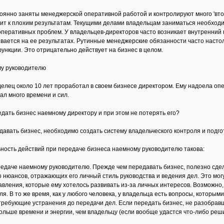
янно заняты менеджерской оперативной работой и контролируют много 'втор
ит к плохим результатам. Текущими делами владельцам заниматься необходим
перативных проблем. У владельцев-директоров часто возникает внутренний 
вается на ее результатах. Рутинные менеджерские обязанности часто настол
ункции. Это отрицательно действует на бизнес в целом.
у руководителю
делец около 10 лет проработал в своем бизнесе директором. Ему надоела опе
л много времени и сил.
едать бизнес наемному директору и при этом не потерять его?
авать бизнес, необходимо создать систему владельческого контроля и подгот
ность действий при передаче бизнеса наемному руководителю такова:
ередаче наемному руководителю. Прежде чем передавать бизнес, полезно сдел
го нюансов, отражающих его личный стиль руководства и ведения дел. Это мо
авления, которые ему хотелось развивать из-за личных интересов. Возможно
ля. В то же время, как у любого человека, у владельца есть вопросы, которым
требующие устранения до передачи дел. Если передать бизнес, не разобрав
больше времени и энергии, чем владельцу (если вообще удастся что-либо реши