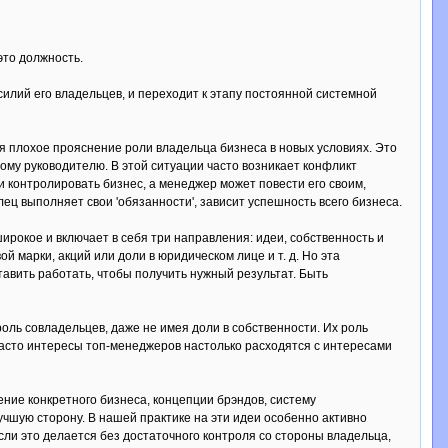
это должность.
илий его владельцев, и переходит к этапу постоянной системной
я плохое прояснение роли владельца бизнеса в новых условиях. Это
ому руководителю. В этой ситуации часто возникает конфликт
и контролировать бизнес, а менеджер может повести его своим,
лец выполняет свои 'обязанности', зависит успешность всего бизнеса.
ирокое и включает в себя три направления: идеи, собственность и
й марки, акций или доли в юридическом лице и т. д. Но эта
тавить работать, чтобы получить нужный результат. Быть
ль совладельцев, даже не имея доли в собственности. Их роль
Часто интересы топ-менеджеров настолько расходятся с интересами
ние конкретного бизнеса, концепции брэндов, систему
учшую сторону. В нашей практике на эти идеи особенно активно
сли это делается без достаточного контроля со стороны владельца,