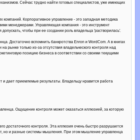
еханизмов. Сейчас трудно найти готовых специалистов, уже имеющих
х компаний. Корпоративное управление - это западная методика
самими менеджерами. Управляющая компания - это инструмент
допускать, чтобы при ее создании роль владельца 'растворилась'.
нца. Достаточно вспомнить банкротства Enron и WordCom. А в книгах
 на рынке только из-за отсутствия владельческого контроля над
кетинговую позицию бизнеса в соответствии со своими текущими
ет и дает приемлемые результаты. Владельцу нравится работа
авленца. Ощущение контроля может оказаться иллюзией, за которую
его достаточного контроля. Эта иллюзия очень быстро разрушается
бот, но и разные системы мышления. При этом мышление управленца