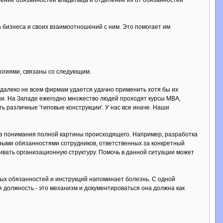
нение обязанностей владельца и отделение их от обязанностей
 бизнеса и своих взаимоотношений с ним. Это помогает им
логиями, связаны со следующим.
 далеко не всем фирмам удается удачно применить хотя бы их
сии. На Западе ежегодно множество людей проходят курсы МВА,
ть различные 'типовые конструкции'. У нас все иначе. Наши
 без понимания полной картины происходящего. Например, разработка
ными обязанностями сотрудников, ответственных за конкретный
аивать организационную структуру. Помочь в данной ситуации может
ых обязанностей и инструкций напоминает болезнь. С одной
ая должность - это механизм и документироваться она должна как