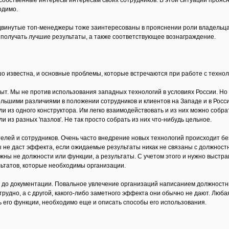
обственные интересы интересам своих сотрудников. В этой ситуации прояс
одимо.
двинутые топ-менеджеры тоже заинтересованы в прояснении роли владельца
 получать лучшие результаты, а также соответствующее вознаграждение.
о известна, и основные проблемы, которые встречаются при работе с техно
ыт. Мы не против использования западных технологий в условиях России. Но
ольшими различиями в положении сотрудников и клиентов на Западе и в Рос
и из одного конструктора. Им легко взаимодействовать и из них можно собра
и из разных 'пазлов'. Не так просто собрать из них что-нибудь цельное.
дителей и сотрудников. Очень часто внедрение новых технологий происходит
 не даст эффекта, если ожидаемые результаты никак не связаны с должност
ужны не должности или функции, а результаты. С учетом этого и нужно выстр
ьтатов, которые необходимы организации.
 до документации. Повальное увлечение организаций написанием должностн
трудно, а с другой, какого-либо заметного эффекта они обычно не дают. Люб
 его функции, необходимо еще и описать способы его использования.