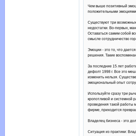
Чем выше позитивный эмоц
положительными эмоциями 
Существуют три возможных 
недостатки. Во-первых, ма
Оставаться самим собой вс
смысле сотрудничество гор
Эмоции - это то, что дает
решения. Такие воспоминан
За последние 15 лет работ
дефолт 1998 г. Все это ме
изменить нельзя. Существе
эмоциональный опыт сотру
Используйте сразу три рыч
кропотливой и системной р
проведения такой работы м
фирме, приходится превращ
Владелец бизнеса - это до
Ситуация из практики: Влад