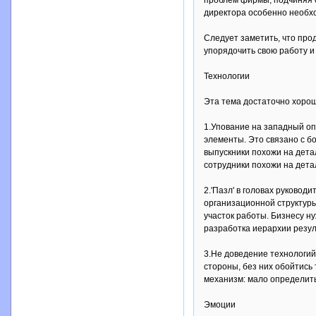
проблем фирмы, подчиняя с
директора особенно необх
Следует заметить, что про
упорядочить свою работу и
Технологии
Эта тема достаточно хорош
1.Упование на западный оп
элементы. Это связано с б
выпускники похожи на детал
сотрудники похожи на детал
2.'Пазл' в головах руково
организационной структуры
участок работы. Бизнесу н
разработка иерархии резул
3.Не доведение технологий
стороны, без них обойтись 
механизм: мало определить
Эмоции