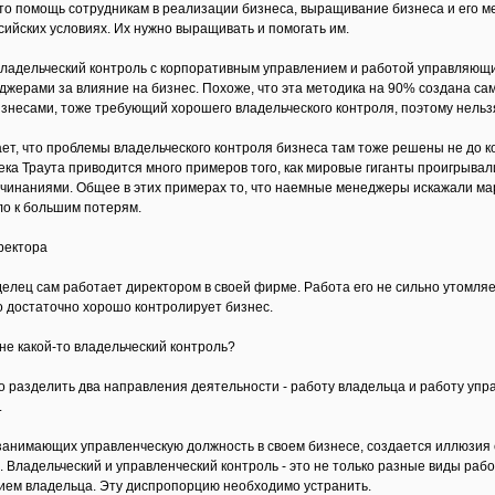
это помощь сотрудникам в реализации бизнеса, выращивание бизнеса и его м
сийских условиях. Их нужно выращивать и помогать им.
ладельческий контроль с корпоративным управлением и работой управляющи
еджерами за влияние на бизнес. Похоже, что эта методика на 90% создана 
знесами, тоже требующий хорошего владельческого контроля, поэтому нельзя 
т, что проблемы владельческого контроля бизнеса там тоже решены не до ко
ка Траута приводится много примеров того, как мировые гиганты проигрывали
чинаниями. Общее в этих примерах то, что наемные менеджеры искажали мар
ло к большим потерям.
ректора
делец сам работает директором в своей фирме. Работа его не сильно утомля
то достаточно хорошо контролирует бизнес.
не какой-то владельческий контроль?
 разделить два направления деятельности - работу владельца и работу упр
.
 занимающих управленческую должность в своем бизнесе, создается иллюзия 
. Владельческий и управленческий контроль - это не только разные виды ра
ием владельца. Эту диспропорцию необходимо устранить.