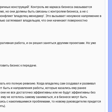
ичных конструкций'. Контроль же каркаса бизнеса оказывается
о, но они должны быть связаны с контролем бизнеса, а не с
конфликт 'владелец-менеджер'. Это вызывает ненужное напряжение в
ько затягивают владельцев, что они начинают поверхностно
ративная работа, и он решил заняться другими проектами. Но уже
овить бизнес к передаче.
ать его полную ревизию. Когда владелец сам создавал и развивал
гут быть и направления работы, которые казались ему ранее
, они не все достаточно эффективны или не будут эффективны без
и ему не хотелось самому заниматься, и в бизнесе могут быть
шись с накопившимися проблемами, то новому руководителю придется
ть).