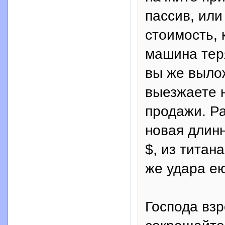
пассив, ил
стоимость, 
машина тер
вы же вылож
выезжаете 
продажи. Р
новая длинн
$, из титан
же удара ею
Господа вз