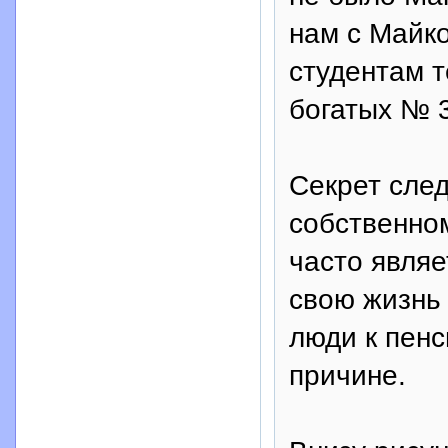
нам с Майко
студентам т
богатых № 3
Секрет сле
собственно
часто являе
свою жизнь 
люди к пенс
причине.