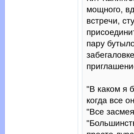
мощного, вд
встречи, ст
присоединит
пару бутыло
забегаловке
приглашени
"В каком я 
когда все о
"Все засмея
"Большинств