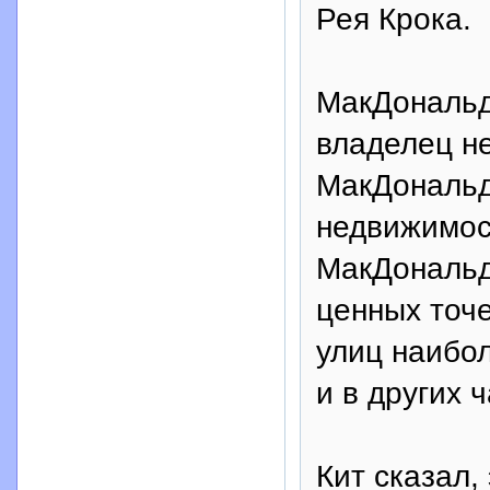
Рея Крока.
МакДональд
владелец н
МакДональд
недвижимос
МакДональд
ценных точе
улиц наибол
и в других 
Кит сказал,