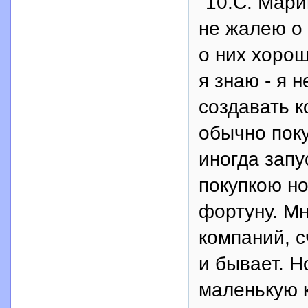
"10.С. Мари
не жалею о 
о них хорош
я знаю - я 
создавать к
обычно пок
иногда запу
покупкою но
фортуну. М
компаний, с
и бывает. Н
маленькую к