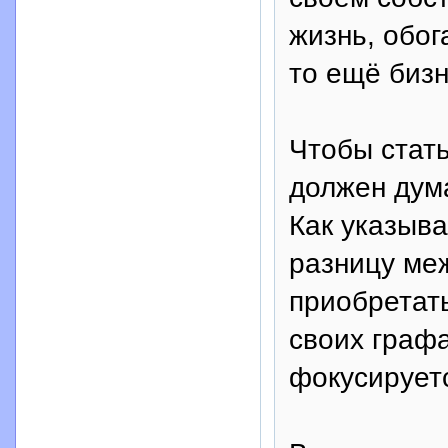
жизнь, обог
то ещё бизн
Чтобы стат
должен дум
Как указыва
разницу ме
приобретать
своих графах
фокусируетс