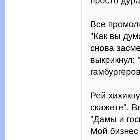
просто дура
Все промолч
"Как вы дум
снова засме
выкрикнул: "
гамбургеров
Рей хихикну
скажете". В
"Дамы и гос
Мой бизнес 