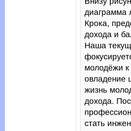
Внизу рисун
диаграмма 
Крока, пре
дохода и ба
Наша текущ
фокусирует
молодёжи к
овладение 
жизнь молод
дохода. По
профессион
стать инже