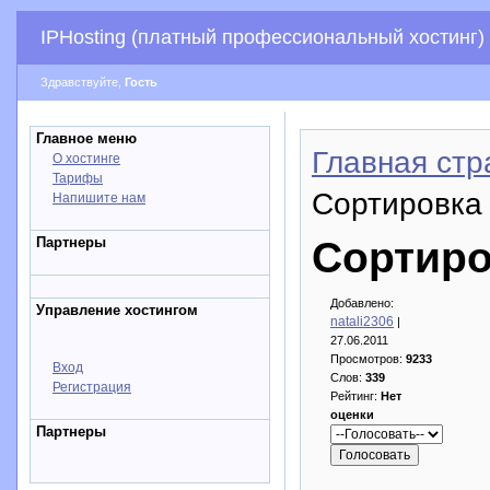
IPHosting (платный профессиональный хостинг)
Здравствуйте,
Гость
Главное меню
Главная стр
О хостинге
Тарифы
Сортировка
Напишите нам
Партнеры
Сортиро
Добавлено:
Управление хостингом
natali2306
|
27.06.2011
Просмотров:
9233
Вход
Слов:
339
Регистрация
Рейтинг:
Нет
оценки
Партнеры