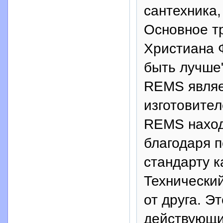
сантехника,
Основное т
Христиана 
быть лучше
REMS являе
изготовите
REMS наход
благодаря 
стандарту к
Технически
от друга. 
действующи