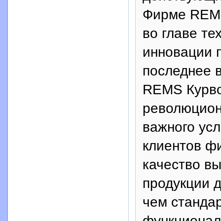
Фирме REMS
во главе те
инновации п
последнее 
REMS Курво
революционн
важного ус
клиентов ф
качество в
продукции 
чем стандар
функционал