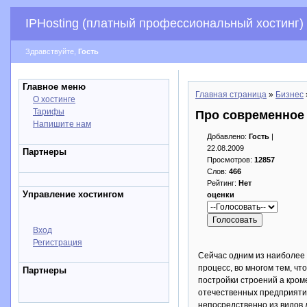
IPHosting (платный профессиональный хостинг)
Здравствуйте,
Гость
Главное меню
Главная страница
»
Бизнес
О хостинге
Тарифы
Про современное
Напишите нам
Добавлено:
Гость
|
22.08.2009
Партнеры
Просмотров:
12857
Слов:
466
Рейтинг:
Нет
Управление хостингом
оценки
Вход
Регистрация
Сейчас одним из наиболее 
процесс, во многом тем, чт
Партнеры
постройки строений а кроме
отечественных предприяти
непосредственно из видов 