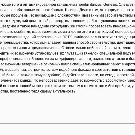
 кроме того и оптимизированной канадскими профи фирмы Genesis. Следует
гии, разработанные странах Канада, Швеция Дело в том, что определенно в
юбые проблемы, возникающие с сложностями, вызванными строительством в 
идет в ход жидкий цементный раствор, выполнение работ в условиях низких т
ведские а также Канадские сотрудники же смогли посоветовать инновацион
ипе это особняки, всевозможные дома а кроме этого и таунхаусы) непосредст
е возведение зданий собственно из ЛСТК наиболее полно отвечает тенденци
 преимущества, которыми владеет данный способ строительства, дает шанс 
х разных типов и предназначения. Относительно небольшой вес металлоконс
дить их возможную установку без эксплуатации тяжелой специальной подъем
 профессионалов. Вполне из-за модифицированного, надежного а также и бы
я возможным завершение основных шагов специализированных работ в коротк
 %, в сравнении, с строительством подобного фасада в соответствии с трад
ый бетон а также и тому подобное). В действительности, на сегодня построй
элементов рынка, что непосредственно дает возможность с абсолютной увере
й стране в полной мере также стем же темпом а кроме этого и без проблем,
ства, постепенно теряющему актуальность.