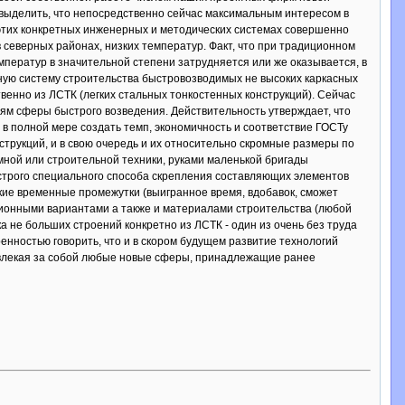
 выделить, что непосредственно сейчас максимальным интересом в
 этих конкретных инженерных и методических системах совершенно
северных районах, низких температур. Факт, что при традиционном
емператур в значительной степени затрудняется или же оказывается, в
ную систему строительства быстровозводимых не высоких каркасных
венно из ЛСТК (легких стальных тонкостенных конструкций). Сейчас
ям сферы быстрого возведения. Действительность утверждает, что
в полной мере создать темп, экономичность и соответствие ГОСТу
трукций, и в свою очередь и их относительно скромные размеры по
ной или строительной техники, руками маленькой бригады
строго специального способа скрепления составляющих элементов
ие временные промежутки (выигранное время, вдобавок, сможет
иционными вариантами а также и материалами строительства (любой
ка не больших строений конкретно из ЛСТК - один из очень без труда
нностью говорить, что и в скором будущем развитие технологий
 увлекая за собой любые новые сферы, принадлежащие ранее