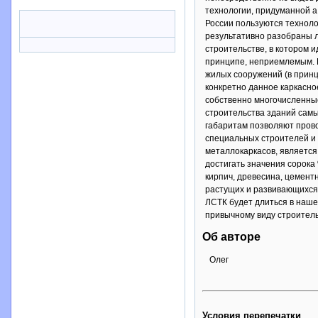
технологии, придуманной а
России пользуются техноло
результативно разобраны л
строительстве, в котором 
принципе, неприемлемым. Ш
жилых сооружений (в принц
конкретно данное каркасно
собственно многочисленные
строительства зданий самы
габаритам позволяют прово
специальных строителей и
металлокаркасов, являетс
достигать значения сорока
кирпич, древесина, цементн
растущих и развивающихся 
ЛСТК будет длиться в наше
привычному виду строитель
Об авторе
Олег
Условия перепечатки