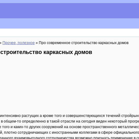
»
Прочее, полезное
» Про современное строительство каркасных домов
 строительство каркасных домов
интенсивно растущих а кроме того и совершенствующихся течений стройрынк
о в общем-то определенно в такой отрасли на сегодня виден некоторый прогр
 того и каких-то других сооружений на основе пространственного металличес
й, плотно сотрудничающих с иностранными коллегами в сфере официального 
данного взаимовыгодного сотрудничества возможно признать применение в 