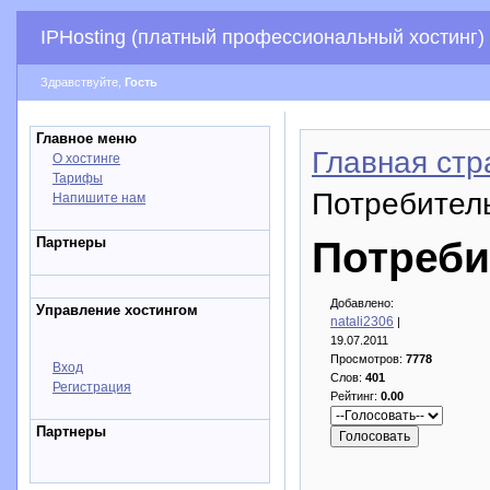
IPHosting (платный профессиональный хостинг)
Здравствуйте,
Гость
Главное меню
Главная стр
О хостинге
Тарифы
Потребител
Напишите нам
Партнеры
Потреби
Добавлено:
Управление хостингом
natali2306
|
19.07.2011
Просмотров:
7778
Вход
Слов:
401
Регистрация
Рейтинг:
0.00
Партнеры