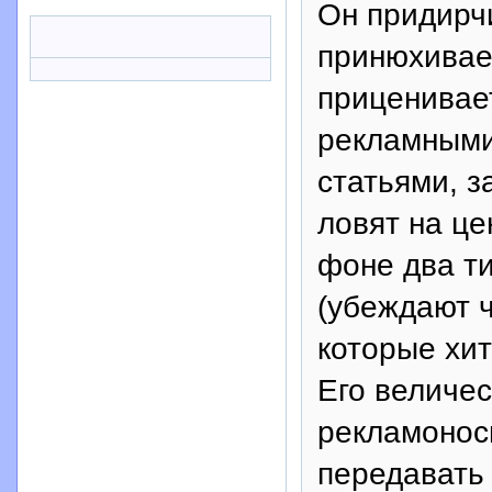
Он придирч
принюхивае
приценивае
рекламными
статьями, 
ловят на ц
фоне два т
(убеждают ч
которые хи
Его величес
рекламоноси
передавать