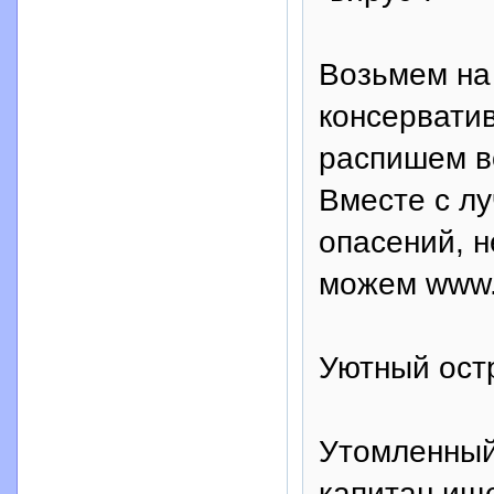
Возьмем на 
консервати
распишем во
Вместе с лу
опасений, н
можем www.b
Уютный ост
Утомленный
капитан ище