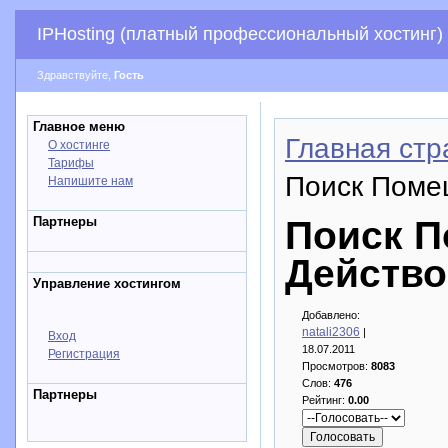
IPHosting (платный профессиональный хостинг)
Здравствуйте,
Гость
Главное меню
Главная стр
О хостинге
Тарифы
Поиск Поме
Напишите нам
Партнеры
Поиск П
Действо
Управление хостингом
Добавлено:
natali2306
|
Вход
18.07.2011
Регистрация
Просмотров:
8083
Слов:
476
Партнеры
Рейтинг:
0.00