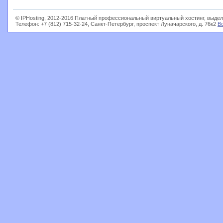
© IPHosting, 2012-2016 Платный профессиональный виртуальный хостинг, выдел
Телефон: +7 (812) 715-32-24, Санкт-Петербург, проспект Луначарского, д. 76к2
В