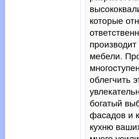
высококвал
которые отн
ответствен
производит
мебели. Про
многоступе
облегчить э
увлекатель
богатый вы
фасадов и 
кухню ваших
много усил