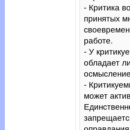
- Критика 
принятых м
своевремен
работе.
- У критику
обладает л
осмысление 
- Критикуем
может актив
Единственно
запрещается
оправдания