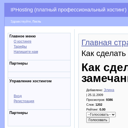
IPHosting (платный профессиональный хостинг)
Здравствуйте,
Гость
Главное меню
Главная стр
О хостинге
Тарифы
Как сделать
Напишите нам
Партнеры
Как сде
замечан
Управление хостингом
Элина
Добавлено:
| 25.11.2009
Вход
Просмотров:
9386
Регистрация
Слов:
1202
Рейтинг:
0.00
Партнеры