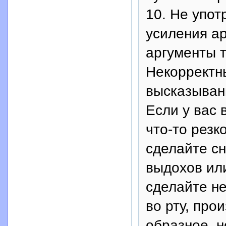
10. Не упо
усиления а
аргументы т
Некорректн
высказыван
Если у вас 
что-то резк
сделайте сн
выдохов или
сделайте н
во рту, про
образное, 