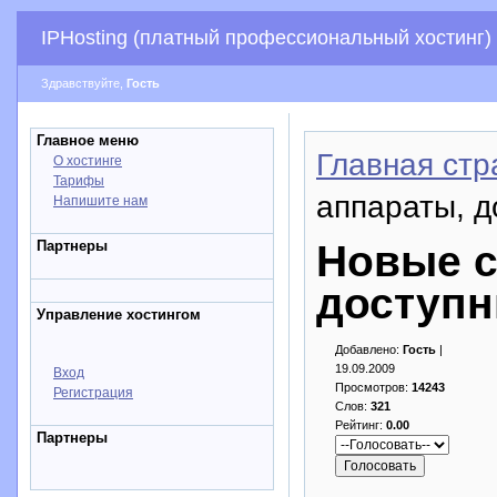
IPHosting (платный профессиональный хостинг)
Здравствуйте,
Гость
Главное меню
Главная стр
О хостинге
Тарифы
аппараты, д
Напишите нам
Партнеры
Новые с
доступн
Управление хостингом
Добавлено:
Гость
|
19.09.2009
Вход
Просмотров:
14243
Регистрация
Слов:
321
Рейтинг:
0.00
Партнеры