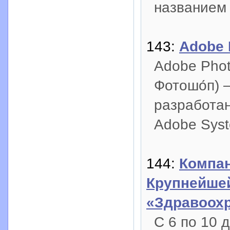
названием
143:
Adobe 
Adobe Photo
Фотошо́п) 
разработа
Adobe Syst
144:
Компан
Крупнейшей
«Здравоохр
С 6 по 10 