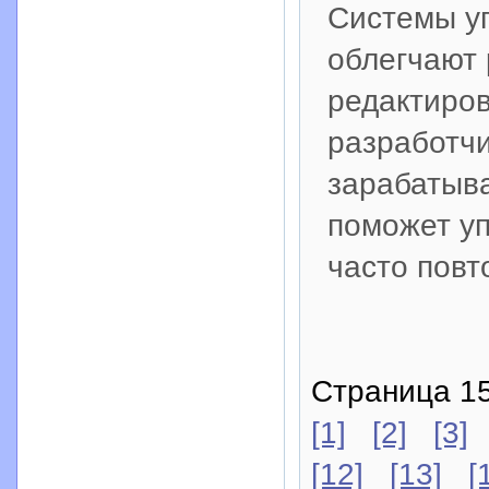
Системы у
облегчают 
редактиров
разработчи
зарабатыва
поможет у
часто повт
Страница 15
[1]
[2]
[3]
[12]
[13]
[