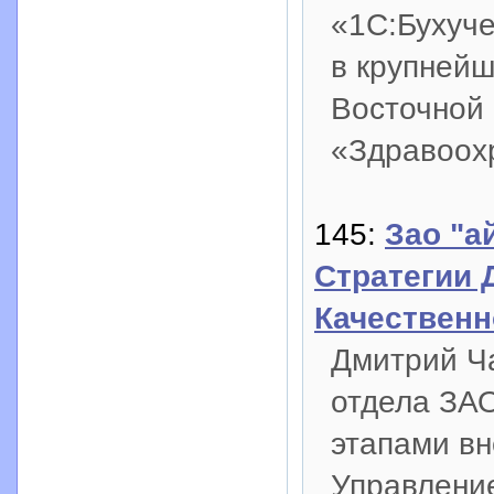
«1С:Бухуче
в крупней
Восточной
«Здравоох
145:
Зао "а
Стратегии 
Качественн
Дмитрий Ча
отдела ЗАО
этапами в
Управление