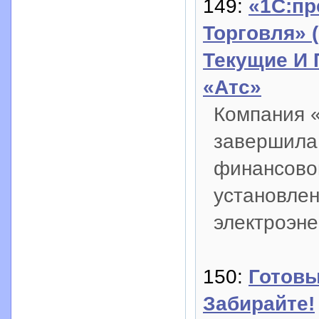
149:
«1С:пр
Торговля» 
Текущие И
«Атс»
Компания «
завершила
финансово
установле
электроэн
150:
Готовы
Забирайте!