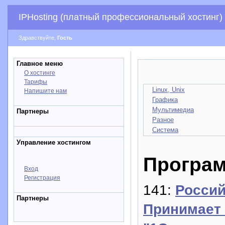
IPHosting (платный профессиональный хостинг)
Здравствуйте,
Гость
Главное меню
О хостинге
Тарифы
Linux, Unix
Напишите нам
Графика
Мультимедиа
Партнеры
Разное
Система
Управление хостингом
Програ
Вход
Регистрация
141:
Россий
Партнеры
Принимает