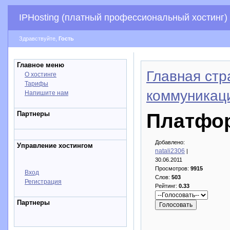
IPHosting (платный профессиональный хостинг)
Здравствуйте,
Гость
Главное меню
Главная стр
О хостинге
Тарифы
коммуникац
Напишите нам
Партнеры
Платфор
Добавлено:
Управление хостингом
natali2306
|
30.06.2011
Просмотров:
9915
Вход
Слов:
503
Регистрация
Рейтинг:
0.33
Партнеры