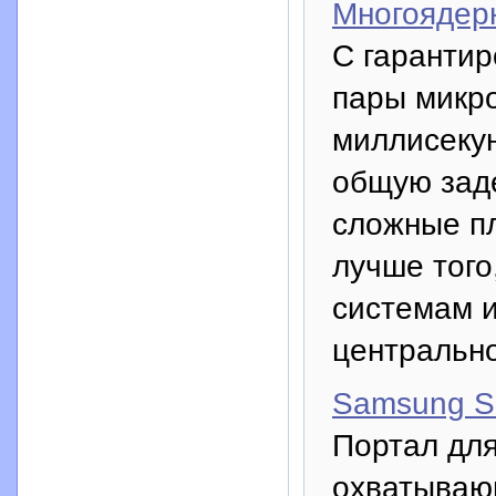
Многоядер
С гаранти
пары микро
миллисекун
общую зад
сложные пл
лучше того
системам и
центральн
Samsung S
Портал для
охватываю