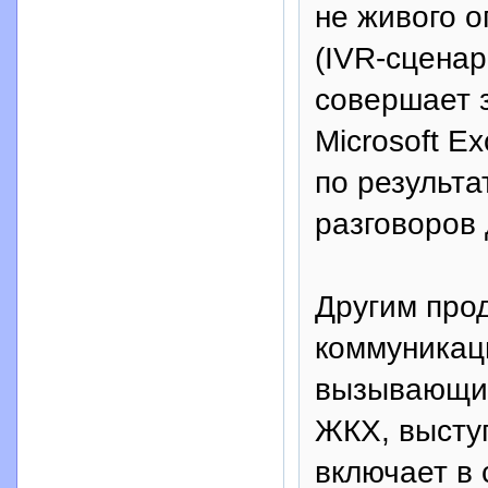
не живого 
(IVR-сцена
совершает з
Microsoft E
по результа
разговоров 
Другим про
коммуникац
вызывающим
ЖКХ, выступ
включает в