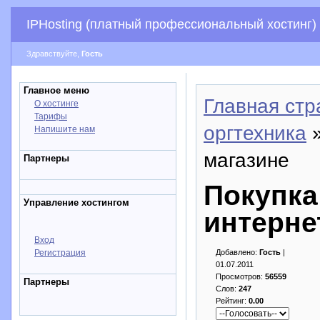
IPHosting (платный профессиональный хостинг)
Здравствуйте,
Гость
Главное меню
Главная стр
О хостинге
Тарифы
оргтехника
»
Напишите нам
магазине
Партнеры
Покупка
Управление хостингом
интерне
Вход
Регистрация
Добавлено:
Гость
|
01.07.2011
Просмотров:
56559
Партнеры
Слов:
247
Рейтинг:
0.00