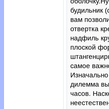
оболочку.Н
будильник (
вам позволи
отвертка кр
надфиль кру
плоской фор
штангенцир
самое важно
Изначально 
дилемма вы
часов. Наск
неестестве