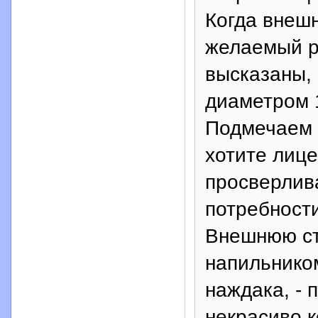
Когда внешн
желаемый р
высказаны,
диаметром 
Подмечаем н
хотите лице
просверлив
потребност
Внешнюю ст
напильнико
наждака, - 
некрасиво к