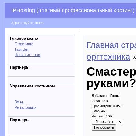
IPHosting (платный профессиональный хостинг)
Здравствуйте,
Гость
Главное меню
Главная стр
О хостинге
Тарифы
оргтехника
»
Напишите нам
Партнеры
Смастер
руками
Управление хостингом
Добавлено:
Гость
|
24.09.2009
Вход
Просмотров:
16857
Регистрация
Слов:
461
Рейтинг:
0.25
Партнеры