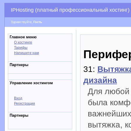
IPHosting (платный профессиональный хостинг)
Здравствуйте,
Гость
Главное меню
О хостинге
Тарифы
Перифер
Напишите нам
Партнеры
31:
Вытяжка
дизайна
Управление хостингом
Для любой 
Вход
была комфо
Регистрация
важнейших 
Партнеры
вытяжка, к