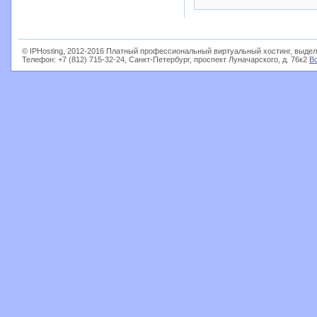
© IPHosting, 2012-2016 Платный профессиональный виртуальный хостинг, выдел
Телефон: +7 (812) 715-32-24, Санкт-Петербург, проспект Луначарского, д. 76к2
В