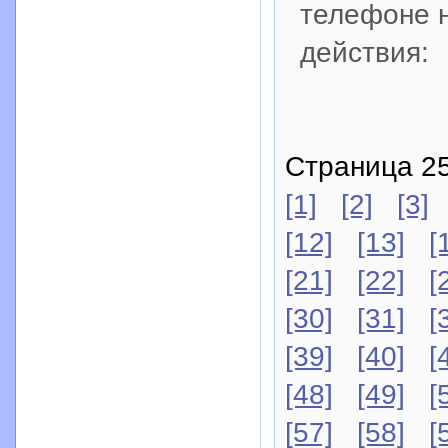
телефоне 
действия:
Страница 25
[1]
[2]
[3]
[12]
[13]
[
[21]
[22]
[
[30]
[31]
[
[39]
[40]
[
[48]
[49]
[
[57]
[58]
[