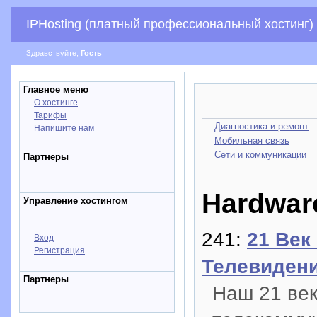
IPHosting (платный профессиональный хостинг)
Здравствуйте,
Гость
Главное меню
О хостинге
Тарифы
Диагностика и ремонт
Напишите нам
Мобильная связь
Сети и коммуникации
Партнеры
Hardwar
Управление хостингом
241:
21 Век
Вход
Регистрация
Телевиден
Партнеры
Наш 21 век