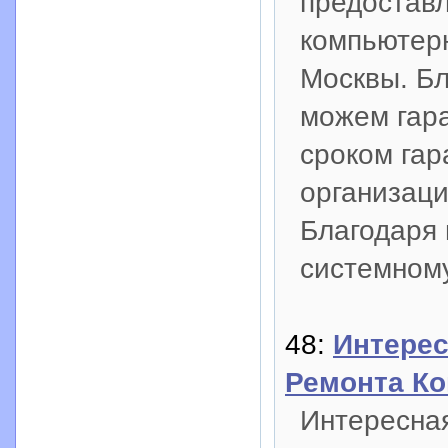
предостав
компьютер
Москвы. Б
можем гара
cроком гар
организаци
Благодаря 
системном
48:
Интерес
Ремонта К
Интересная