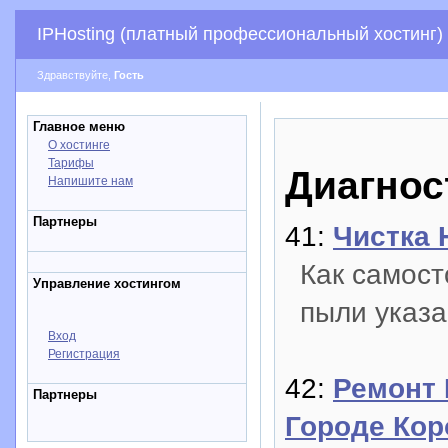
IPHosting (платный профессиональный хостинг)
Здравствуйте,
Гость
Главное меню
О хостинге
Тарифы
Диагнос
Напишите нам
Партнеры
41:
Чистка 
Как самост
Управление хостингом
пыли указа
Вход
Регистрация
42:
Ремонт 
Партнеры
Городе Кор