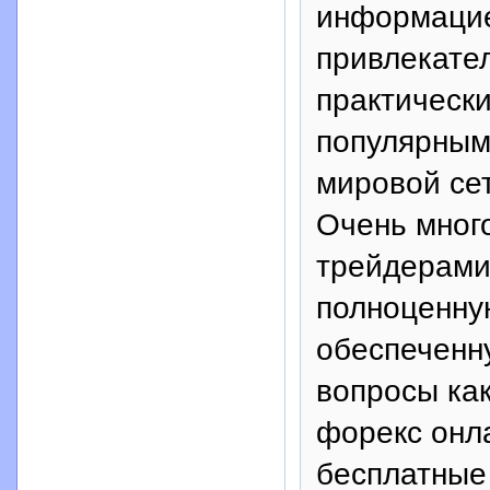
информацие
привлекате
практически
популярным
мировой сет
Очень мног
трейдерами
полноценну
обеспеченну
вопросы ка
форекс онла
бесплатные 