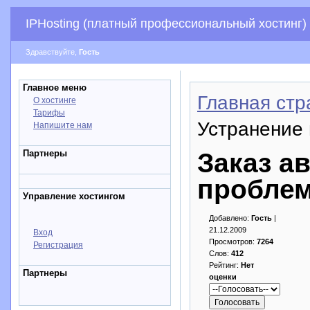
IPHosting (платный профессиональный хостинг)
Здравствуйте,
Гость
Главное меню
Главная стр
О хостинге
Тарифы
Устранение 
Напишите нам
Партнеры
Заказ а
проблем
Управление хостингом
Добавлено:
Гость
|
21.12.2009
Вход
Просмотров:
7264
Регистрация
Слов:
412
Рейтинг:
Нет
Партнеры
оценки