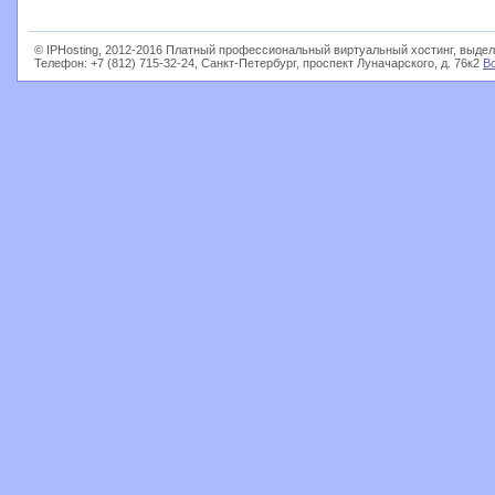
© IPHosting, 2012-2016 Платный профессиональный виртуальный хостинг, выдел
Телефон: +7 (812) 715-32-24, Санкт-Петербург, проспект Луначарского, д. 76к2
В