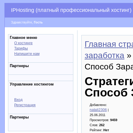
IPHosting (платный профессиональный хостинг)
Здравствуйте,
Гость
Главное меню
Главная стр
О хостинге
Тарифы
заработка
» 
Напишите нам
Способ Зар
Партнеры
Стратег
Управление хостингом
Способ 
Вход
Регистрация
Добавлено:
natali2306
|
25.06.2011
Партнеры
Просмотров:
9459
Слов:
262
Рейтинг:
Нет