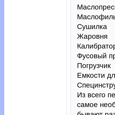
Маслопрес
Маслофил
Сушилка
Жаровня
Калибрато
Фусовый п
Погрузчик
Емкости д
Специнстр
Из всего п
самое необ
бывают ра