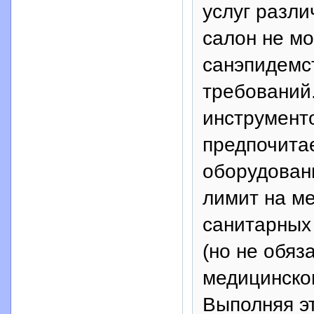
услуг разли
салон не м
санэпидемс
требований.
инструмент
предпочита
оборудовани
лимит на м
санитарных
(но не обяз
медицинског
Выполняя э