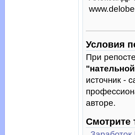
www.delobe
Условия п
При репосте
"нательной
источник - с
профессион
авторе.
Смотрите 
Заработок 