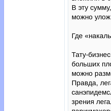
В эту сумму
можно уложи
Где «накал
Тату-бизнес
больших пл
можно разме
Правда, лег
санэпидемсл
зрения лег