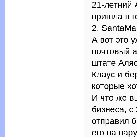
21-летний 
пришла в г
2. SantaMai
А вот это 
почтовый а
штате Аляс
Клаус и бе
которые хо
И что же в
бизнеса, с
отправил б
его на пар