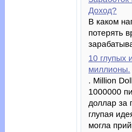
Доход?
В каком на
потерять в
зарабатыва
10 глупых 
миллионы.
. Million D
1000000 пи
доллар за 
глупая иде
могла прий