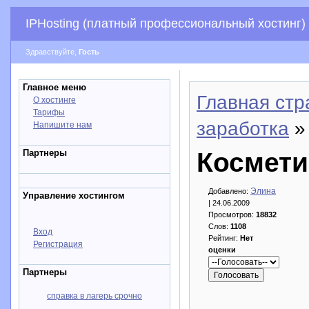
IPHosting (платный профессиональный хостинг)
Здравствуйте,
Гость
Главное меню
Главная стр
О хостинге
Тарифы
заработка
» 
Напишите нам
Партнеры
Космети
Элина
Добавлено:
Управление хостингом
| 24.06.2009
Просмотров:
18832
Слов:
1108
Вход
Рейтинг:
Нет
Регистрация
оценки
Партнеры
справка в лагерь срочно