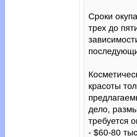
Сроки окупа
трех до пят
зависимост
последующи
Косметическ
красоты то
предлагаемы
дело, размы
требуется о
- $60-80 ты