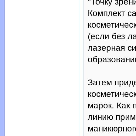
"Точку зрен
Комплект с
косметическ
(если без л
лазерная с
образований
Затем прид
косметическ
марок. Как 
линию прим
маникюрног