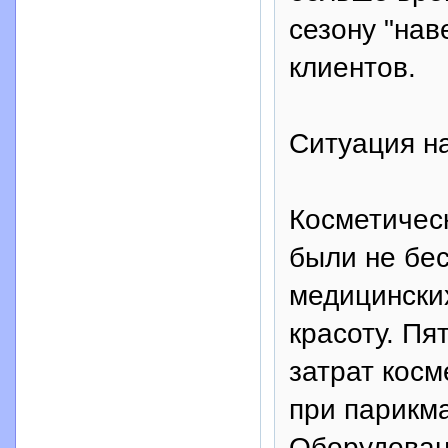
сезону "нав
клиентов.
Ситуация н
Косметическ
были не бес
медицинских
красоту. Пя
затрат кос
при парикм
Оборудовани