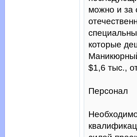
можно и за 
отечествен
специальны
которые де
Маникюрный
$1,6 тыс., о
Персонал
Необходимо
квалификац