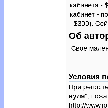
кабинета - 
кабинет - п
- $300). Се
Об авто
Свое мален
Условия п
При репосте
нуля
", пожа
http://www.i