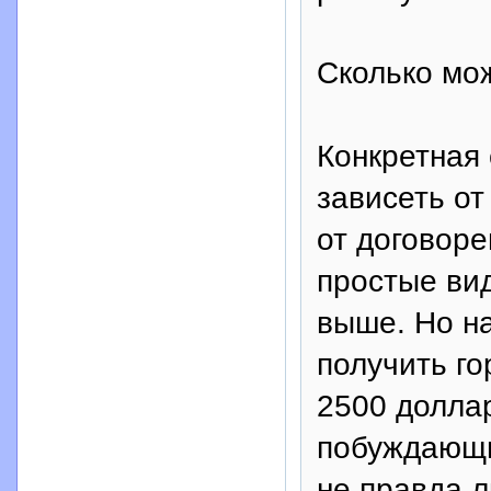
Сколько мо
Конкретная 
зависеть от
от договор
простые вид
выше. Но н
получить го
2500 долла
побуждающий
не правда 