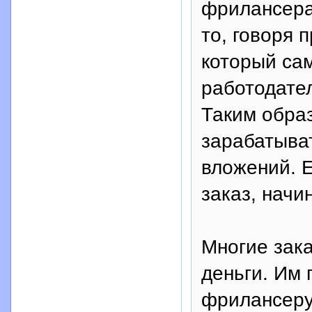
фрилансера
то, говоря 
который са
работодател
Таким обра
зарабатыват
вложений. Е
заказ, начи
Многие зак
деньги. Им
фрилансеру,