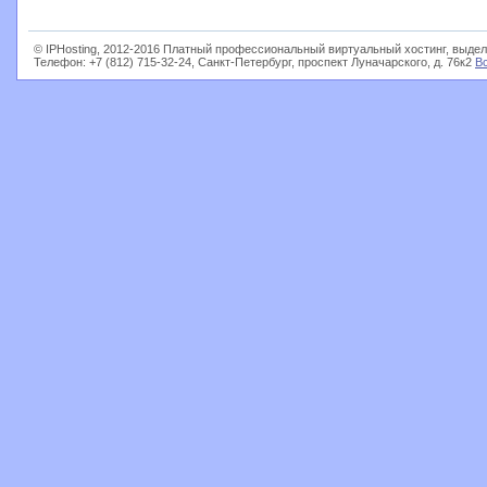
© IPHosting, 2012-2016 Платный профессиональный виртуальный хостинг, выдел
Телефон: +7 (812) 715-32-24, Санкт-Петербург, проспект Луначарского, д. 76к2
В