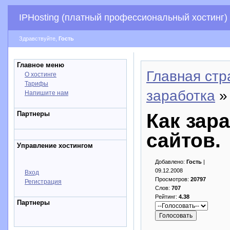
IPHosting (платный профессиональный хостинг)
Здравствуйте,
Гость
Главное меню
Главная стр
О хостинге
Тарифы
заработка
» 
Напишите нам
Партнеры
Как зар
сайтов.
Управление хостингом
Добавлено:
Гость
|
09.12.2008
Вход
Просмотров:
20797
Регистрация
Слов:
707
Рейтинг:
4.38
Партнеры