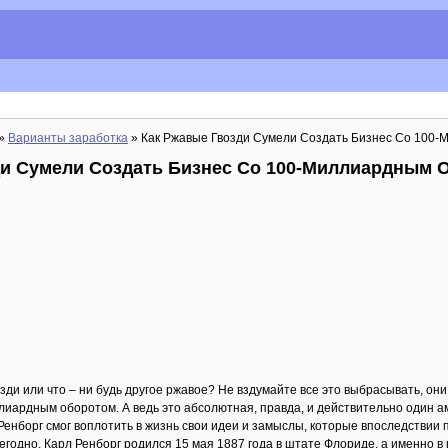
»
Варианты заработка
» Как Ржавые Гвозди Сумели Создать Бизнес Со 100
ди Сумели Создать Бизнес Со 100-Миллиардным 
озди или что – ни будь другое ржавое? Не вздумайте все это выбрасывать, о
ллиардным оборотом. А ведь это абсолютная, правда, и действительно один а
Ренборг смог воплотить в жизнь свои идеи и замыслы, которые впоследствии 
одно. Карл Ренборг родился 15 мая 1887 года в штате Флориде, а именно в 