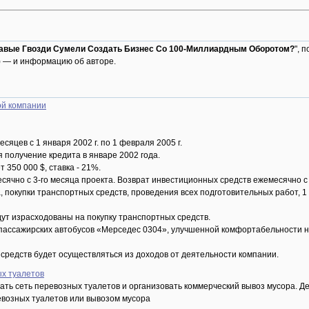
авые Гвозди Сумели Создать Бизнес Со 100-Миллиардным Оборотом?
", 
 — и информацию об авторе.
ой компании
сяцев с 1 января 2002 г. по 1 февраля 2005 г.
 получение кредита в январе 2002 года.
 350 000 $, ставка - 21%.
сячно с 3-го месяца проекта. Возврат инвестиционных средств ежемесячно с 
, покупки транспортных средств, проведения всех подготовительных работ, 1
ут израсходованы на покупку транспортных средств.
 пассажирских автобусов «Мерседес 0304», улучшенной комфортабельности не
средств будет осуществляться из доходов от деятельности компании.
х туалетов
ать сеть перевозных туалетов и организовать коммерческий вывоз мусора. Де
евозных туалетов или вывозом мусора