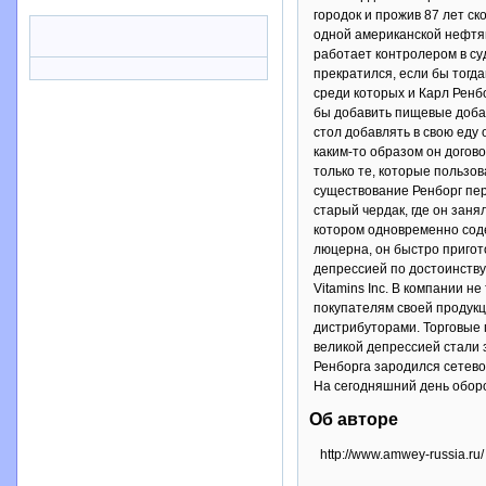
городок и прожив 87 лет ск
одной американской нефтян
работает контролером в су
прекратился, если бы тогд
среди которых и Карл Ренб
бы добавить пищевые добав
стол добавлять в свою еду 
каким-то образом он догов
только те, которые пользо
существование Ренборг пер
старый чердак, где он зан
котором одновременно соде
люцерна, он быстро пригот
депрессией по достоинству
Vitamins Inc. В компании 
покупателям своей продукц
дистрибуторами. Торговые 
великой депрессией стали 
Ренборга зародился сетевой 
На сегодняшний день оборо
Об авторе
http://www.amwey-russia.ru/