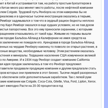
ает в Китай и устраивается там, на работу простым бухгалтером в
в Китае много раз меняет место работы, после нефтяной компании
лем Colgate. Трудовой путь Ренборга на этом наверняка бы не
риализма и в одночасье тысячи иностранцев оказались в тюрьме,
 Ремборг задумывался о том что в скудный рацион бедноты неплохо
ку Карл Ремборг оказался в еще худших условиях, но не пав духом
листья папоротника. Все это ему приносили охранники, с которыми
отвращением отказывались от такой еды. Живыми из тюрьмы вышли
ом городке Бальбоа-Айланд в Калифорнии не имея средств на
в заключении не покидали его. Арендовав в городе Бальбоа-Айланд
енных на чердаке Ренбергу наконец-то повезло он открыл растение, в
езные вещества, необходимые человеку. Этим растением оказалась
растения и минералы. Тогдашнее население США измученное великой
по Америке. И в 1934 году Ренборг создает компанию California
вая идея продаж заключалась в том что Ренборг предложил
тавители продавали продукцию компании и другим предлагали стать
оров которых они привлекли в этот бизнес. Тысячи людей разоренных
е обеспечили себя дополнительным заработком. Так с легкой руки
компании как Colgate, Coca-Cola, Gilette, Visa, Ford, Lipton, Xerox.
ает ежегодно Расти на 20-30 процентов в год