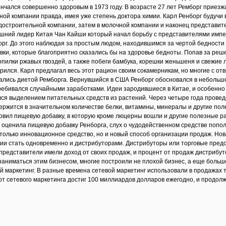
ончался совершенно здоровым в 1973 году. В возрасте 27 лет Ремборг приезж
ой компании правда, имея уже степень доктора химии. Карл Ренборг будучи 
достроительной компании, затем в молочной компании и наконец представите
ашний лидер Китая Чан Кайши который начал борьбу с представителями импе
орг. До этого наблюдая за простым людом, находившимся за чертой бедности
ки, которые благоприятно сказались бы на здоровье бедноты. Попав за решет
опилки ржавых гвоздей, а также побеги бамбука, корешки женьшеня и свежие 
орился. Карл предлагал весь этот рацион своим сокамерникам, но многие с 
вались диетой Ремборга. Вернувшийся в США Ренборг обосновался в небольш
ебивался случайными заработками. Идеи зародившиеся в Китае, и особенно 
ялся выделением питательных средств из растений. Через четыре года провед
ржится в значительном количестве белки, витамины, минералы и другие пол
овил пищевую добавку, в которую кроме люцерны вошли и другие полезные 
 оценила пищевую добавку Ренборга, слух о чудодейственном средстве пополз 
не только инновационное средство, но и новый способ организации продаж. Но
ии стать одновременно и дистрибуторами. Дистрибуторы или торговые предс
представители имели доход от своих продаж, и процент от продаж дистрибут
заниматься этим бизнесом, многие построили не плохой бизнес, а еще больш
маркетинг. В разные времена сетевой маркетинг использовали в продажах такие 
т сетевого маркетинга достиг 100 миллиардов долларов ежегодно, и продолж