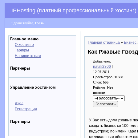
IPHosting (платный профессиональный хостинг)
Здравствуйте,
Гость
Главное меню
Главная страница
»
Бизнес
О хостинге
Тарифы
Как Ржавые Гвоз
Напишите нам
Добавлено:
natali2306
|
Партнеры
12.07.2011
Просмотров:
11568
Слов:
555
Управление хостингом
Рейтинг:
Нет
оценки
Вход
Регистрация
У Вас есть дома ржавые гв
Партнеры
создать бизнес со 100- ми
индустрию) по имени Карл 
миллиардным оборотом ежег