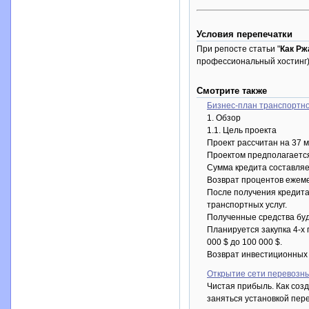
Условия перепечатки
При репосте статьи "
Как Рж
профессиональный хостинг)
Смотрите также
Бизнес-план транспортн
1. Обзор
1.1. Цель проекта
Проект рассчитан на 37 ме
Проектом предполагается
Сумма кредита составляет
Возврат процентов ежеме
После получения кредита
транспортных услуг.
Полученные средства буд
Планируется закупка 4-х
000 $ до 100 000 $.
Возврат инвестиционных 
Открытие сети перевозны
Чистая прибыль. Как созд
заняться установкой пер