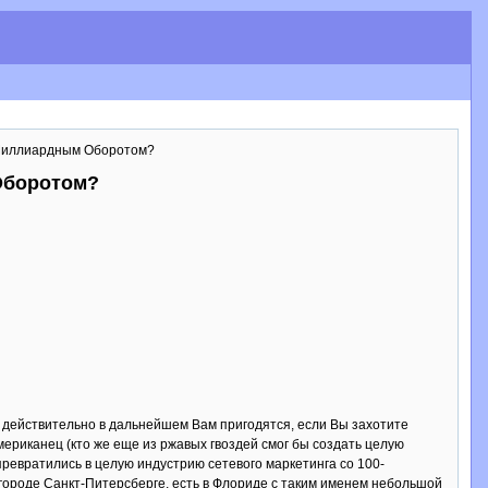
-Миллиардным Оборотом?
Оборотом?
ни действительно в дальнейшем Вам пригодятся, если Вы захотите
мериканец (кто же еще из ржавых гвоздей смог бы создать целую
превратились в целую индустрию сетевого маркетинга со 100-
городе Санкт-Питерсберге, есть в Флориде с таким именем небольшой