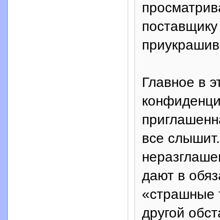
просматрива
поставщику
приукрашива
Главное в э
конфиденци
приглашенна
все слышит.
неразглаше
дают в обяз
«страшные т
другой обст