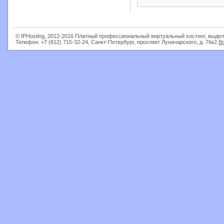
© IPHosting, 2012-2016 Платный профессиональный виртуальный хостинг, выдел
Телефон: +7 (812) 715-32-24, Санкт-Петербург, проспект Луначарского, д. 76к2
В