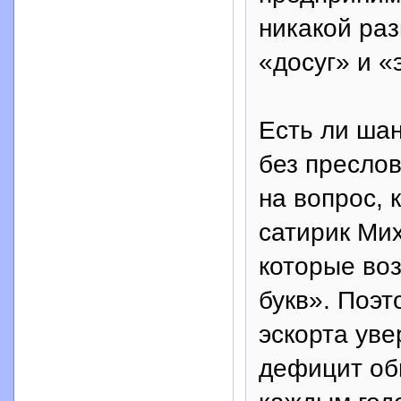
никакой ра
«досуг» и «
Есть ли шан
без преслов
на вопрос, 
сатирик Мих
которые воз
букв». Поэ
эскорта уве
дефицит об