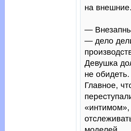
на внешние.
— Внезапны
— дело дел
производст
Девушка дол
не обидеть.
Главное, чт
переступал
«интимом»,
отслеживать
моделей.