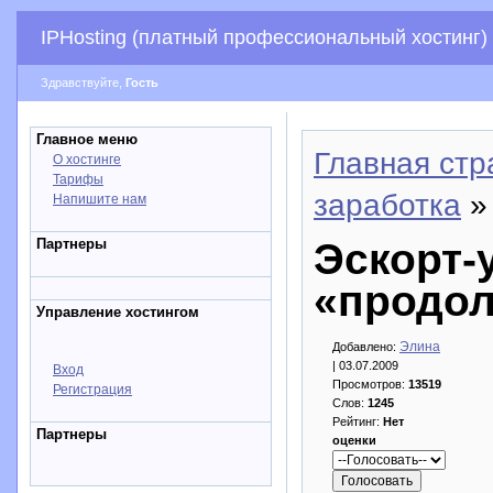
IPHosting (платный профессиональный хостинг)
Здравствуйте,
Гость
Главное меню
Главная стр
О хостинге
Тарифы
заработка
»
Напишите нам
Партнеры
Эскорт-
«продо
Управление хостингом
Элина
Добавлено:
| 03.07.2009
Вход
Просмотров:
13519
Регистрация
Слов:
1245
Рейтинг:
Нет
Партнеры
оценки