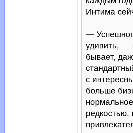
каждым год
Интима сейч
— Успешног
удивить, —
бывает, даж
стандартный
с интересн
больше биз
нормальное
редкостью, 
привлекате